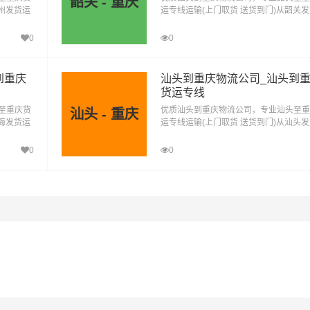
韶关 - 重庆
广州发货运
运专线运输(上门取货 送货到门)从韶关
安到可克达拉物流公
西安到昆玉物流公
西安到胡杨河物流公
广州到重
去重庆，韶关发物流到重庆，一站式韶关
司
司
庆直达物流专线
0
0
到重庆
汕头到重庆物流公司_汕头到
货运专线
至重庆货
优质汕头到重庆物流公司，专业汕头至重
汕头 - 重庆
珠海发货运
运专线运输(上门取货 送货到门)从汕头
珠海到重
去重庆，汕头发物流到重庆，一站式汕头
庆直达物流专线
0
0