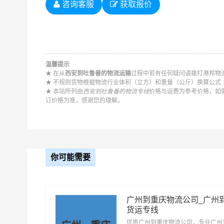
咨询客服
获取报价
优质
西安到吐鲁番物流公司
，专业西安至吐鲁番物
到吐鲁番，一站式
西安到吐鲁番直达专线物流
。
温馨提示
以下每
★ 在从
西安到吐鲁番的物流运输
过程中若有任何疑问请拨打港邦物流统
★ 不规则货物根据物流行业体积（立方）和重量（公斤）换算公式 ：长 
★ 本站所列由
西安到吐鲁番的物流专线
价格与运费为参考价格，如
西安到新疆物流公
西安到乌鲁木齐物流
西
订价格为准，感谢您的理解。
司
公司
西安到昌吉物流公
西安到博尔塔拉物流
西
司
公司
你可能需要
西安到喀什物流公
西
西安到和田物流公司
司
广州到重庆物流公司_广州
西安到石河子物流
西安到阿拉尔物流公
西
货运专线
公司
司
优质广州到重庆物流公司，专业广州