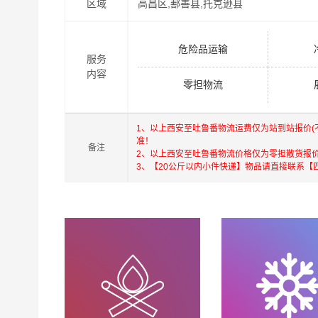
区域
高昌区,鄯善县,托克逊县
危险品运输
服务
内容
零担物流
1、以上西安至吐鲁番物流运费仅为站到站报价
准！
备注
2、以上西安至吐鲁番物流价格仅为零担散货报
3、【20公斤以内小件快递】物品请直接联系【
港邦在深圳，珠海，西安，北京，上海，武汉和香
深圳为转运中心，业务覆盖公路汽车快运，铁路特
货运代理，并提供上门取货，送货到门，货物打包
港，澳门，台湾的物流往返运输业务，简化了货物
承优质服务的核心价值观，将一如既往地为更多
安至吐鲁番物流专线
物流服务。