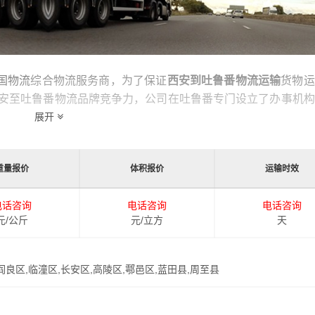
全国物流
综合物流服务商，为了保证
西安到吐鲁番物流运输
货物运
安至吐鲁番物流品牌竞争力，公司在吐鲁番专门设立了办事机构
西安到吐鲁番的物流运输相关延伸服务，极大的保障了货物的准
展开
输效率。
重量报价
体积报价
运输时效
同运输时效和物流成本要求，
港邦
特推出
西安到吐鲁番物流
多种
提高由西安发货到吐鲁番的物流效率，以便为新老客户提供更加
电话咨询
电话咨询
电话咨询
元/公斤
元/立方
天
,阎良区,临潼区,长安区,高陵区,鄠邑区,蓝田县,周至县