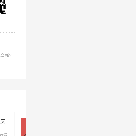
安发物流
以合同约
司
孜物流
司
重庆
深圳到重庆物流公司_深圳到重庆
司
货运专线
庆货
优质深圳到重庆物流公司，专业深圳至重庆