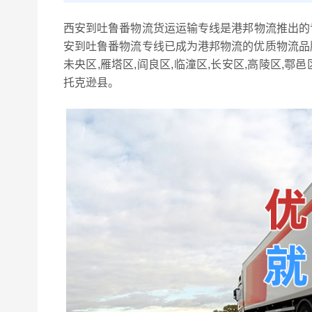
西安到吐鲁番物流货运运输专线是港邦物流推出的
安到吐鲁番物流专线已成为港邦物流的优质物流品牌
未央区,雁塔区,阎良区,临潼区,长安区,高陵区,鄠
托克逊县。