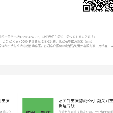
流专线运输（上门取货 送货到门）从西安发货运去吐鲁番、西
条运输线路点击可查看详细说明
一服务电话13285424882，以便我们在最短，最快的时间为您解决；
X 宽 X 高 / 5000 的计费标准收取运费，长宽高单位为毫米（mm）；
需详细资费标准请电话咨询客服。普通客户报价以电话咨询港邦客服为准，月结客户
安到克拉玛依物流公
西安到吐鲁番物流
西安到哈密物流公
司
公司
安到巴音郭楞物流公
西安到阿克苏物流
西安到克孜勒苏柯尔克
司
公司
公司
安到伊犁哈萨克物流
西安到塔城物流公
西安到阿勒泰物流公
公司
司
到重庆
韶关到重庆物流公司_韶关到
安到图木舒克物流公
西安到五家渠物流
西安到北屯物流公
货运专线
司
公司
至重庆货
优质韶关到重庆物流公司，专业韶关至重