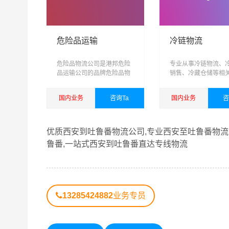
危险品运输
冷链物流
危险品物流公司是港邦危险
专业从事冷链物流、
品运输公司的品牌危险品物
销售、冷藏仓储等相
流运输专线
务，可提供短驳，仓
输，城际配送为一体
国内业务
咨询Ta
国内业务
咨
域、网络化、信息化
化、具有供应链管理
查看详细
查看详细
综合性物流公司
优质西安到吐鲁番物流公司,专业西安至吐鲁番物流
鲁番,一站式西安到吐鲁番直达专线物流
港邦秉承“用心呵护，值得托付”的服务理念，凭
到吐鲁番物流公司,西安物流到吐鲁番,西安至吐鲁
13285424882
业务专员
西安到吐鲁番货运专线是港邦的优质品牌服务，我
认可和口碑相传，如果您有意向选择我们，我们非
从西安发物流到吐鲁番的运输服务，您也可以多多