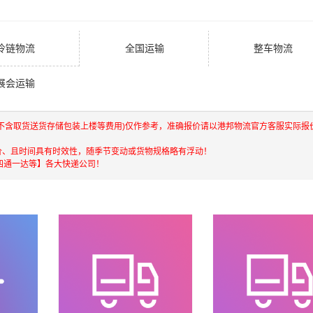
冷链物流
全国运输
整车物流
展会运输
(不含取货送货存储包装上楼等费用)仅作参考，准确报价请以港邦物流官方客服实际报
价、且时间具有时效性，随季节变动或货物规格略有浮动！
四通一达等】各大快递公司！
港，澳门，台湾等地具有优势的物流网络资源，依靠国内北京，
快运输，航空货运代理，仓储物流配送，产品物流，项目物流，
，门到门运输等物流相关增值服务，同时在行业内率先开通内地
进出口操作流程，减少了货物在途时间，提高了货物流通效率。
的人和企业提供到更优质的
西安到吐鲁番物流公司,西安物流到吐