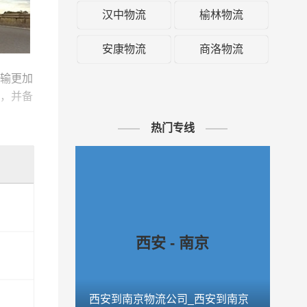
汉中物流
榆林物流
安康物流
商洛物流
输更加
，并备
时到达
热门专线
运输方
优质完
西安 - 南京
西安到南京物流公司_西安到南京
西安