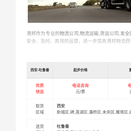
港邦作为专业的
物流公司,物流运输,货运公司,发
安全、及时、高效的运营，进一步提高港邦物流西
有专业的物流工作人员与您及时沟通，为您提供从
和及时派送，缩短了货物在途时间，提高了物流运
西安-吐鲁番
起步价格
同时，为了方便广大客户从西安物流到吐鲁番的不
式，以此来降低从西安到吐鲁番运输的物流成本，
优质
电话咨询
善的一站式从
西安到吐鲁番
门到门物流运输服务！
快运
元/票
取货
西安
区域
新城区,碑,莲湖区,灞桥区,未央区,雁塔区
送货
吐鲁番