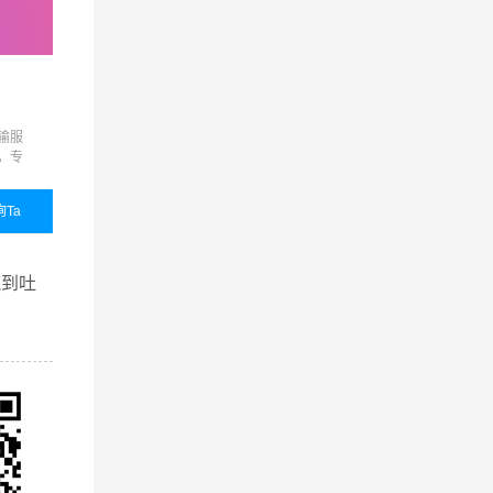
零担物流
展会运输
输服
准时达、限时达、定时达、
展会运输,展览运输,展览
，专
代收货款、保价运输、货物
输,展会物流,展览物流
品质
包装、接送货、仓储代管代
的整
发等增值服务，满足客户的
询Ta
国内业务
咨询Ta
国内业务
咨询
个性化需求
查看详细
查看详细
流到吐
效的西安
客户的
也提供