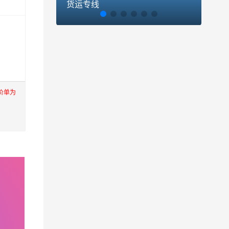
货运专线
货运
价单为
上海，
进出口
至到香
公司秉
鲁番,西