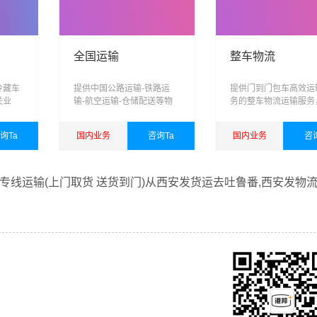
全国运输
整车物流
冷藏车
提供中国公路运输-铁路运
提供门到门包车高效运
关业
输-航空运输-仓储配送等物
务的整车物流运输服务
储，运
流服务
业整车，承载您对港邦
跨区
的信任，为您打造专业
询Ta
国内业务
咨询Ta
国内业务
咨
、智能
车运输方案
能力的
查看详细
查看详细
专线运输(上门取货 送货到门)从西安发货运去吐鲁番,西安发物
借西安至吐鲁番物流的优质平台，始终致力于为客户提供优质高
番物流专线运输服务。
们一直多年的在为各行各业提供我们的物流服务，也得到了很多
常乐意为您解决物流相关问题。当然，还有很多优秀的
物流公司
咨询，找到合适您的物流服务商。