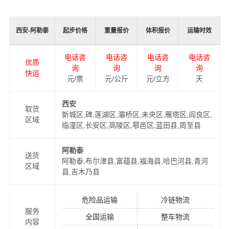
合物流服务商，为了保证
西安到阿勒泰物流运输
货物运输
更加安全、及时、高效的运营，进一步提高港邦物流西安
西安-阿勒泰
起步价格
重量报价
体积报价
运输时效
至阿勒泰物流品牌竞争力，公司在阿勒泰专门设立了办事
机构，并备有专业的物流工作人员与您及时沟通，为您提
电话咨
电话咨
电话咨
电话咨
优质
供从西安到阿勒泰的物流运输相关延伸服务，极大的保障
询
询
询
询
快运
了货物的准时到达和及时派送，缩短了货物在途时间，提
元/票
元/公斤
元/立方
天
高了物流运输效率。
西安
取货
新城区,碑,莲湖区,灞桥区,未央区,雁塔区,阎良区,
同时，为了方便广大客户从西安物流到阿勒泰的不同运输
区域
临潼区,长安区,高陵区,鄠邑区,蓝田县,周至县
时效和物流成本要求，
港邦
特推出
西安到阿勒泰物流
多种
运输方式，以此来降低从西安到阿勒泰运输的物流成本，
阿勒泰
送货
提高由西安发货到阿勒泰的物流效率，以便为新老客户提
阿勒泰,布尔津县,富蕴县,福海县,哈巴河县,青河
区域
供更加优质完善的一站式从
西安到阿勒泰
门到门物流运输
县,吉木乃县
服务！
危险品运输
冷链物流
服务
全国运输
整车物流
内容