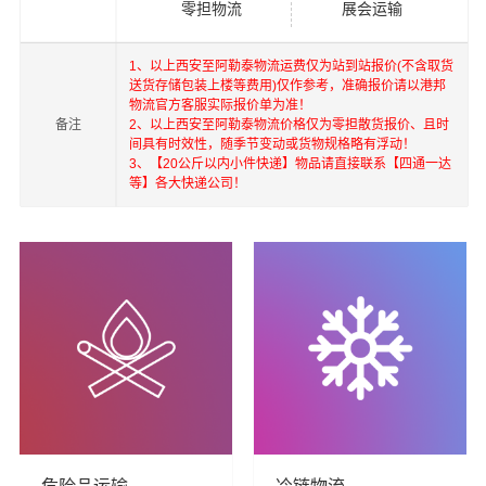
零担物流
展会运输
1、以上西安至阿勒泰物流运费仅为站到站报价(不含取货
送货存储包装上楼等费用)仅作参考，准确报价请以港邦
物流官方客服实际报价单为准！
备注
2、以上西安至阿勒泰物流价格仅为零担散货报价、且时
间具有时效性，随季节变动或货物规格略有浮动！
3、【20公斤以内小件快递】物品请直接联系【四通一达
港邦在深圳，珠海，西安，北京，上海，武汉和香港，澳
等】各大快递公司！
门，台湾等地具有优势的物流网络资源，依靠国内北京，
上海，深圳为转运中心，业务覆盖公路汽车快运，铁路特
快运输，航空货运代理，仓储物流配送，产品物流，项目
物流，进出口货运代理，并提供上门取货，送货到门，货
物打包，门到门运输等物流相关增值服务，同时在行业内
率先开通内地至到香港，澳门，台湾的物流往返运输业
务，简化了货物进出口操作流程，减少了货物在途时间，
提高了货物流通效率。公司秉承优质服务的核心价值观，
将一如既往地为更多的人和企业提供到更优质的
西安到阿
勒泰物流公司,西安物流到阿勒泰,西安至阿勒泰物流专线
物