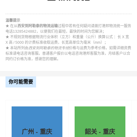
西安到
西安到
西安到伊
西安到
西安到阿勒
喀什物
和田物
犁哈萨克
塔城物
泰物流公司
流公司
流公司
物流公司
流公司
温馨提示
★ 在从
西安到阿勒泰的物流运输
过程中若有任何疑问请拨打港邦物流统一服务
电话13285424882，以便我们在最短，最快的时间为您解决；
西安到
西安到
西安到
西安到图
★ 不规则货物根据物流行业体积（立方）和重量（公斤）换算公式 ：长 X 宽
石河子
阿拉尔
五家渠
西安到北屯
木舒克物
X 高 / 5000 的计费标准收取运费，长宽高单位为毫米（mm）；
物流公
物流公
物流公
物流公司
★ 本站所列由
西安到阿勒泰的物流专线
价格与运费为参考价格，如需详细资费
流公司
司
司
司
标准请电话咨询客服。普通客户报价以电话咨询港邦客服为准，月结客户以合
同约订价格为准，感谢您的理解。
西安到
西安到
西安到可
西安到
铁门关
西安到胡杨
双河物
克达拉物
昆玉物
物流公
河物流公司
你可能需要
流公司
流公司
流公司
司
西安到
新星物
流公司
广州 - 重庆
韶关 - 重庆