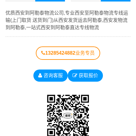
以多多咨询，找到合适您的物流服务商。
查看详细
查看详细
优质西安到阿勒泰物流公司,专业西安至阿勒泰物流专线运
优质
西安到阿勒泰物流公司
，专业西安至阿勒泰物流专线
输(上门取货 送货到门)从西安发货运去阿勒泰,西安发物流
运输（上门取货 送货到门）从西安发货运去阿勒泰、西安
到阿勒泰,一站式西安到阿勒泰直达专线物流
发物流到阿勒泰，一站式
西安到阿勒泰直达专线物流
。
13285424882
业务专员
以下每条运输线路点击可查看详细说明
西安到
西安到
咨询客服
获取报价
西安到
西安到克
乌鲁木
吐鲁番
西安到哈密
新疆物
拉玛依物
齐物流
物流公
物流公司
流公司
流公司
公司
司
西安到
西安到
西安到
西安到巴
西安到克孜
博尔塔
阿克苏
昌吉物
音郭楞物
勒苏柯尔克
拉物流
物流公
流公司
流公司
孜物流公司
公司
司