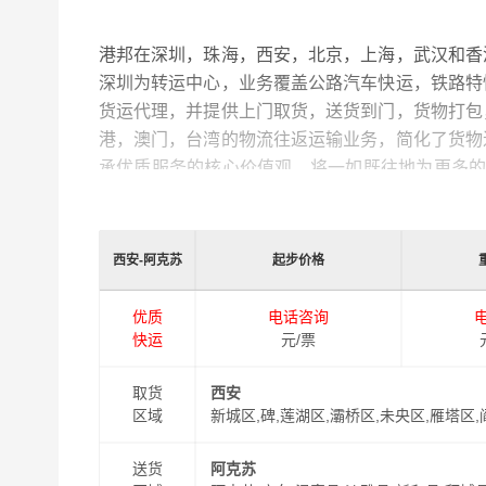
港邦作为专业的
物流公司,物流运输,货运公司,发
安全、及时、高效的运营，进一步提高港邦物流西
有专业的物流工作人员与您及时沟通，为您提供从
和及时派送，缩短了货物在途时间，提高了物流运
西安-阿克苏
起步价格
同时，为了方便广大客户从西安物流到阿克苏的不
式，以此来降低从西安到阿克苏运输的物流成本，
优质
电话咨询
善的一站式从
西安到阿克苏
门到门物流运输服务！
快运
元/票
取货
西安
区域
新城区,碑,莲湖区,灞桥区,未央区,雁塔区
送货
阿克苏