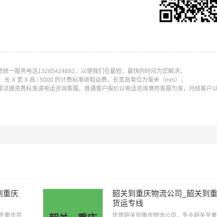
流专线运输（上门取货 送货到门）从西安发货运去阿克苏、西
条运输线路点击可查看详细说明
一服务电话13285424882，以便我们在最短，最快的时间为您解决；
X 宽 X 高 / 5000 的计费标准收取运费，长宽高单位为毫米（mm）；
需详细资费标准请电话咨询客服。普通客户报价以电话咨询港邦客服为准，月结客户
安到克拉玛依物流公
西安到吐鲁番物流
西安到哈密物流公
司
公司
安到巴音郭楞物流公
西安到阿克苏物流
西安到克孜勒苏柯尔克
司
公司
公司
安到伊犁哈萨克物流
西安到塔城物流公
西安到阿勒泰物流公
公司
司
到重庆
韶关到重庆物流公司_韶关到
安到图木舒克物流公
西安到五家渠物流
西安到北屯物流公
货运专线
司
公司
至重庆货
优质韶关到重庆物流公司，专业韶关至重