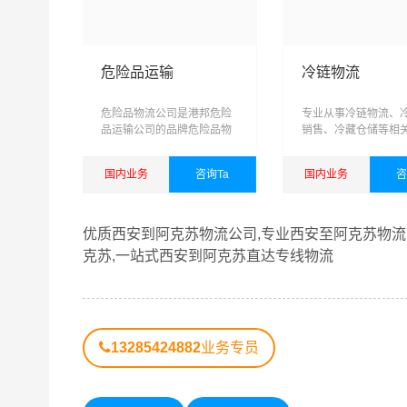
危险品运输
冷链物流
危险品物流公司是港邦危险
专业从事冷链物流、
品运输公司的品牌危险品物
销售、冷藏仓储等相
流运输专线
务，可提供短驳，仓
输，城际配送为一体
国内业务
咨询Ta
国内业务
咨
域、网络化、信息化
化、具有供应链管理
查看详细
查看详细
综合性物流公司
优质西安到阿克苏物流公司,专业西安至阿克苏物流
克苏,一站式西安到阿克苏直达专线物流
港邦秉承“用心呵护，值得托付”的服务理念，凭
到阿克苏物流公司,西安物流到阿克苏,西安至阿克
13285424882
业务专员
西安到阿克苏货运专线是港邦的优质品牌服务，我
认可和口碑相传，如果您有意向选择我们，我们非
从西安发物流到阿克苏的运输服务，您也可以多多