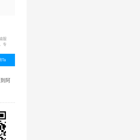
零担物流
展会运输
输服
准时达、限时达、定时达、
展会运输,展览运输,展览
，专
代收货款、保价运输、货物
输,展会物流,展览物流
品质
包装、接送货、仓储代管代
的整
发等增值服务，满足客户的
询Ta
国内业务
咨询Ta
国内业务
咨询
个性化需求
查看详细
查看详细
流到阿
效的西安
客户的
也提供