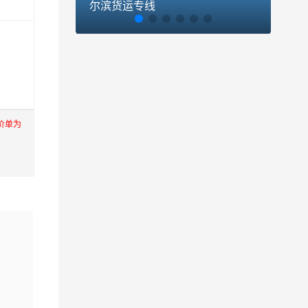
尔滨货运专线
货运
价单为
上海，
进出口
至到香
公司秉
克苏,西