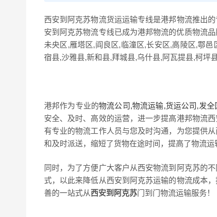
西安到阿克苏物流货运运输专线是港邦物流推出的
安到阿克苏物流专线已成为港邦物流的优质物流品牌
未央区,雁塔区,阎良区,临潼区,长安区,高陵区,鄠
宿县,沙雅县,新和县,拜城县,乌什县,阿瓦提县,柯坪