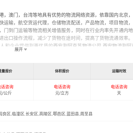
全国物流
综合物流服务商，为了保证
西安到阿克苏物流运输
货物运
安至阿克苏物流品牌竞争力，公司在阿克苏专门设立了办事机构
西安到阿克苏的物流运输相关延伸服务，极大的保障了货物的准
展开
输效率。
重量报价
体积报价
运输时效
同运输时效和物流成本要求，
港邦
特推出
西安到阿克苏物流
多种
提高由西安发货到阿克苏的物流效率，以便为新老客户提供更加
电话咨询
电话咨询
电话咨询
元/公斤
元/立方
天
,阎良区,临潼区,长安区,高陵区,鄠邑区,蓝田县,周至县