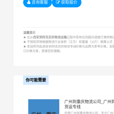
咨询客服
获取报价
优质
西安到阿克苏物流公司
，专业西安至阿克苏物
到阿克苏，一站式
西安到阿克苏直达专线物流
。
温馨提示
以下每
★ 在从
西安到阿克苏的物流运输
过程中若有任何疑问请拨打港邦物流统
★ 不规则货物根据物流行业体积（立方）和重量（公斤）换算公式 ：长 
★ 本站所列由
西安到阿克苏的物流专线
价格与运费为参考价格，如
西安到新疆物流公
西安到乌鲁木齐物流
西
订价格为准，感谢您的理解。
司
公司
西安到昌吉物流公
西安到博尔塔拉物流
西
司
公司
你可能需要
西安到喀什物流公
西
西安到和田物流公司
司
广州到重庆物流公司_广州
西安到石河子物流
西安到阿拉尔物流公
西
货运专线
公司
司
优质广州到重庆物流公司，专业广州