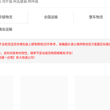
县,乌什县,阿瓦提县,柯坪县
冷链物流
全国运输
整车物流
展会运输
(不含取货送货存储包装上楼等费用)仅作参考，准确报价请以港邦物流官方客服实际报
价、且时间具有时效性，随季节变动或货物规格略有浮动！
四通一达等】各大快递公司！
港，澳门，台湾等地具有优势的物流网络资源，依靠国内北京，
快运输，航空货运代理，仓储物流配送，产品物流，项目物流，
，门到门运输等物流相关增值服务，同时在行业内率先开通内地
进出口操作流程，减少了货物在途时间，提高了货物流通效率。
的人和企业提供到更优质的
西安到阿克苏物流公司,西安物流到阿