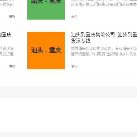
韶关 - 重庆
广州发货运
运专线运输(上门取货 送货到门)从韶关
安到可克达拉物流公
西安到昆玉物流公
西安到胡杨河物流公
广州到重
去重庆，韶关发物流到重庆，一站式韶关
司
司
庆直达物流专线
0
0
到重庆
汕头到重庆物流公司_汕头到
货运专线
至重庆货
优质汕头到重庆物流公司，专业汕头至重
汕头 - 重庆
珠海发货运
运专线运输(上门取货 送货到门)从汕头
珠海到重
去重庆，汕头发物流到重庆，一站式汕头
庆直达物流专线
0
0