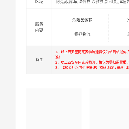
区域
阿克苏,库车,温宿县,沙雅县,新和县,拜城
危险品运输
服务
内容
零担物流
1、以上西安至阿克苏物流运费仅为站到站报价
准！
备注
2、以上西安至阿克苏物流价格仅为零担散货报
3、【20公斤以内小件快递】物品请直接联系【
港邦在深圳，珠海，西安，北京，上海，武汉和香
深圳为转运中心，业务覆盖公路汽车快运，铁路特
货运代理，并提供上门取货，送货到门，货物打包
港，澳门，台湾的物流往返运输业务，简化了货物
承优质服务的核心价值观，将一如既往地为更多
安至阿克苏物流专线
物流服务。