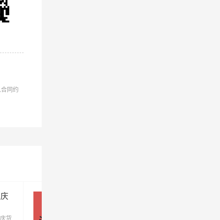
安发物流
以合同约
司
孜物流
司
重庆
深圳到重庆物流公司_深圳到重庆
司
货运专线
庆货
优质深圳到重庆物流公司，专业深圳至重庆