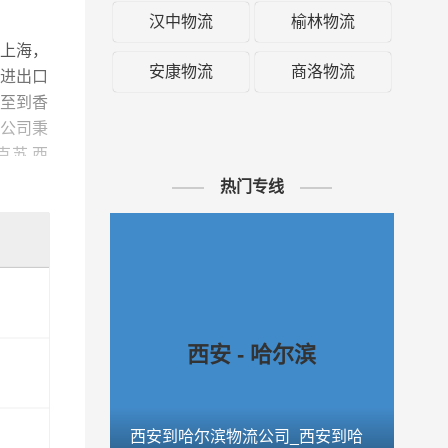
汉中物流
榆林物流
安康物流
商洛物流
输更加
，并备
时到达
热门专线
运输方
优质完
西安 - 哈尔滨
西安到哈尔滨物流公司_西安到哈
西安