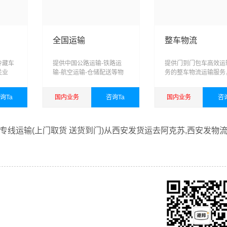
全国运输
整车物流
冷藏车
提供中国公路运输-铁路运
提供门到门包车高效运
关业
输-航空运输-仓储配送等物
务的整车物流运输服务
储，运
流服务
业整车，承载您对港邦
跨区
的信任，为您打造专业
询Ta
国内业务
咨询Ta
国内业务
咨
、智能
车运输方案
能力的
查看详细
查看详细
专线运输(上门取货 送货到门)从西安发货运去阿克苏,西安发物
借西安至阿克苏物流的优质平台，始终致力于为客户提供优质高
苏物流专线运输服务。
们一直多年的在为各行各业提供我们的物流服务，也得到了很多
常乐意为您解决物流相关问题。当然，还有很多优秀的
物流公司
咨询，找到合适您的物流服务商。