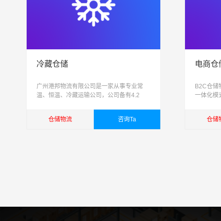
冷藏仓储
电商仓
广州港邦物流有限公司是一家从事专业常
B2C仓
温、恒温、冷藏运输公司，公司备有4.2
一体化模
米、5.2米、6.8米、7.6米、9.6米、13米及
式、云物
15米等各种型号的冷藏车辆供客户选择
们决心打
仓储物流
咨询Ta
仓储
人喊出，
查看详细
查看