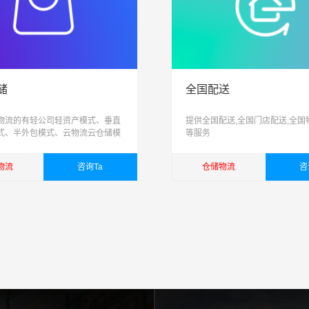
储
全国配送
储物流的有轻公司轻资产模式、垂直
提供全国配送,全国门店配送,全国
式、半外包模式、云物流云仓储模
等服务
流模式等模式，已经成为电商巨头
造的新的核心竞争力，甚至一度有
物流
咨询Ta
仓储物流
咨
“得物流者得天下”。
详细
查看详细