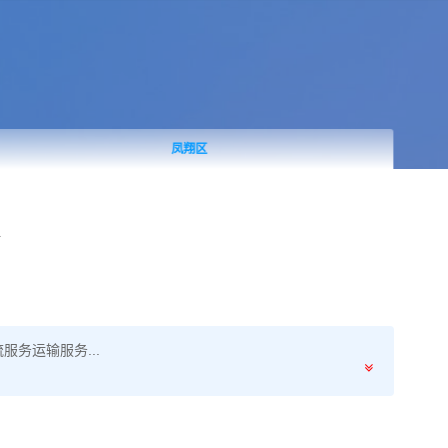
凤翔区
务运输服务...