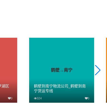
鹤壁→南宁
罗湖区
鹤壁到南宁物流公司_鹤壁到南
宁货运专线
0
324
0