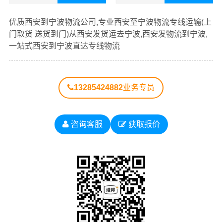
查看详细
查看详细
优质
西安到宁波物流公司
，专业西安至宁波物流专线运输
优质西安到宁波物流公司,专业西安至宁波物流专线运输(上
（上门取货 送货到门）从西安发货运去宁波、西安发物流
门取货 送货到门)从西安发货运去宁波,西安发物流到宁波,
到宁波，一站式
西安到宁波直达专线物流
。
一站式西安到宁波直达专线物流
以下每条运输线路点击可查看详细说明
13285424882
业务专员
西安到
西安到
西安到
西安到
西安到
浙江物
杭州物
宁波物
温州物
嘉兴物
咨询客服
获取报价
流公司
流公司
流公司
流公司
流公司
西安到
西安到
西安到
西安到
西安到
湖州物
绍兴物
金华物
衢州物
舟山物
流公司
流公司
流公司
流公司
流公司
西安到
西安到
台州物
丽水物
流公司
流公司