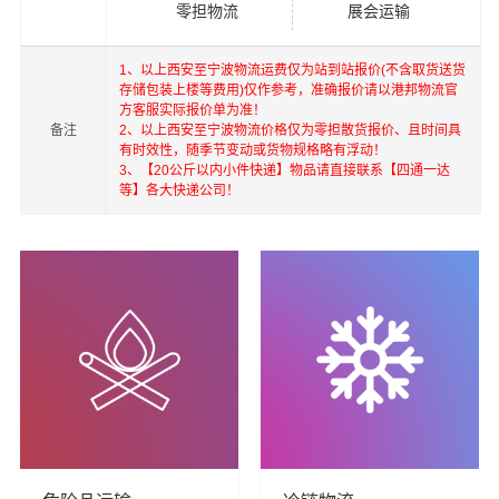
零担物流
展会运输
1、以上西安至宁波物流运费仅为站到站报价(不含取货送货
存储包装上楼等费用)仅作参考，准确报价请以港邦物流官
方客服实际报价单为准！
备注
2、以上西安至宁波物流价格仅为零担散货报价、且时间具
有时效性，随季节变动或货物规格略有浮动！
港邦在深圳，珠海，西安，北京，上海，武汉和香港，澳
3、【20公斤以内小件快递】物品请直接联系【四通一达
门，台湾等地具有优势的物流网络资源，依靠国内北京，
等】各大快递公司！
上海，深圳为转运中心，业务覆盖公路汽车快运，铁路特
快运输，航空货运代理，仓储物流配送，产品物流，项目
物流，进出口货运代理，并提供上门取货，送货到门，货
物打包，门到门运输等物流相关增值服务，同时在行业内
率先开通内地至到香港，澳门，台湾的物流往返运输业
务，简化了货物进出口操作流程，减少了货物在途时间，
提高了货物流通效率。公司秉承优质服务的核心价值观，
将一如既往地为更多的人和企业提供到更优质的
西安到宁
波物流公司,西安物流到宁波,西安至宁波物流专线
物流服
务。