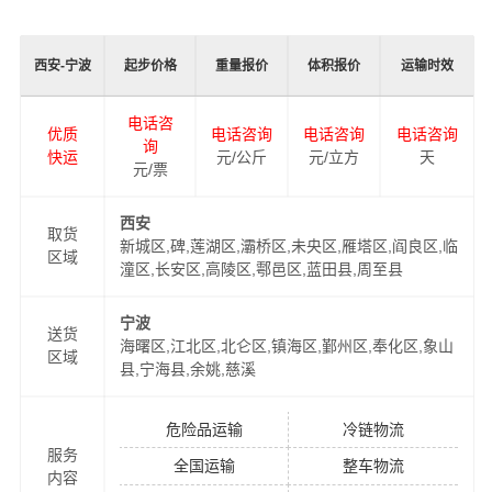
合物流服务商，为了保证
西安到宁波物流运输
货物运输更
加安全、及时、高效的运营，进一步提高港邦物流西安至
西安-宁波
起步价格
重量报价
体积报价
运输时效
宁波物流品牌竞争力，公司在宁波专门设立了办事机构，
并备有专业的物流工作人员与您及时沟通，为您提供从西
电话咨
优质
电话咨询
电话咨询
电话咨询
安到宁波的物流运输相关延伸服务，极大的保障了货物的
询
快运
元/公斤
元/立方
天
准时到达和及时派送，缩短了货物在途时间，提高了物流
元/票
运输效率。
西安
取货
新城区,碑,莲湖区,灞桥区,未央区,雁塔区,阎良区,临
同时，为了方便广大客户从西安物流到宁波的不同运输时
区域
潼区,长安区,高陵区,鄠邑区,蓝田县,周至县
效和物流成本要求，
港邦
特推出
西安到宁波物流
多种运输
方式，以此来降低从西安到宁波运输的物流成本，提高由
宁波
送货
西安发货到宁波的物流效率，以便为新老客户提供更加优
海曙区,江北区,北仑区,镇海区,鄞州区,奉化区,象山
区域
质完善的一站式从
西安到宁波
门到门物流运输服务！
县,宁海县,余姚,慈溪
危险品运输
冷链物流
服务
全国运输
整车物流
内容