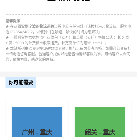
温馨提示
★ 在从
西安到宁波的物流运输
过程中若有任何疑问请拨打港邦物流统一服务电
话13285424882，以便我们在最短，最快的时间为您解决；
★ 不规则货物根据物流行业体积（立方）和重量（公斤）换算公式 ：长 X 宽
X 高 / 5000 的计费标准收取运费，长宽高单位为毫米（mm）；
★ 本站所列由
西安到宁波的物流专线
价格与运费为参考价格，如需详细资费标
准请电话咨询客服。普通客户报价以电话咨询港邦客服为准，月结客户以合同
约订价格为准，感谢您的理解。
你可能需要
广州 - 重庆
韶关 - 重庆