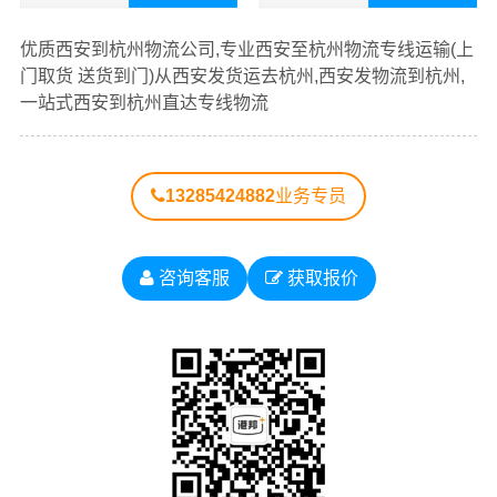
查看详细
查看详细
优质
西安到杭州物流公司
，专业西安至杭州物流专线运输
优质西安到杭州物流公司,专业西安至杭州物流专线运输(上
（上门取货 送货到门）从西安发货运去杭州、西安发物流
门取货 送货到门)从西安发货运去杭州,西安发物流到杭州,
到杭州，一站式
西安到杭州直达专线物流
。
一站式西安到杭州直达专线物流
以下每条运输线路点击可查看详细说明
13285424882
业务专员
西安到
西安到
西安到
西安到
西安到
浙江物
杭州物
宁波物
温州物
嘉兴物
咨询客服
获取报价
流公司
流公司
流公司
流公司
流公司
西安到
西安到
西安到
西安到
西安到
湖州物
绍兴物
金华物
衢州物
舟山物
流公司
流公司
流公司
流公司
流公司
西安到
西安到
台州物
丽水物
流公司
流公司