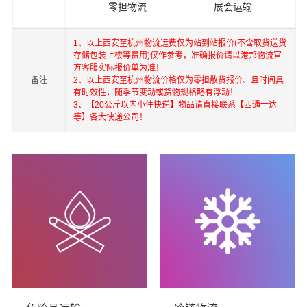
零担物流
展会运输
1、以上西安至杭州物流运费仅为站到站报价(不含取货送货
存储包装上楼等费用)仅作参考，准确报价请以港邦物流官
方客服实际报价单为准！
备注
2、以上西安至杭州物流价格仅为零担散货报价、且时间具
有时效性，随季节变动或货物规格略有浮动！
港邦在深圳，珠海，西安，北京，上海，武汉和香港，澳
3、【20公斤以内小件快递】物品请直接联系【四通一达
门，台湾等地具有优势的物流网络资源，依靠国内北京，
等】各大快递公司！
上海，深圳为转运中心，业务覆盖公路汽车快运，铁路特
快运输，航空货运代理，仓储物流配送，产品物流，项目
物流，进出口货运代理，并提供上门取货，送货到门，货
物打包，门到门运输等物流相关增值服务，同时在行业内
率先开通内地至到香港，澳门，台湾的物流往返运输业
务，简化了货物进出口操作流程，减少了货物在途时间，
提高了货物流通效率。公司秉承优质服务的核心价值观，
将一如既往地为更多的人和企业提供到更优质的
西安到杭
州物流公司,西安物流到杭州,西安至杭州物流专线
物流服
务。