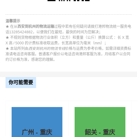
温馨提示
★ 在从
西安到杭州的物流运输
过程中若有任何疑问请拨打港邦物流统一服务电
话13285424882，以便我们在最短，最快的时间为您解决；
★ 不规则货物根据物流行业体积（立方）和重量（公斤）换算公式 ：长 X 宽
X 高 / 5000 的计费标准收取运费，长宽高单位为毫米（mm）；
★ 本站所列由
西安到杭州的物流专线
价格与运费为参考价格，如需详细资费标
准请电话咨询客服。普通客户报价以电话咨询港邦客服为准，月结客户以合同
约订价格为准，感谢您的理解。
你可能需要
广州 - 重庆
韶关 - 重庆