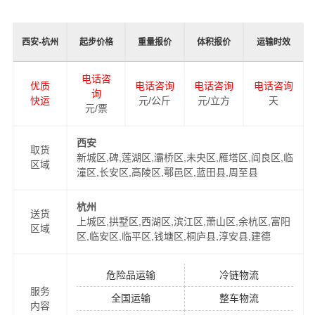
合物流服务商，为了保证
西安到杭州物流运输
货物运输更
加安全、及时、高效的运营，进一步提高港邦物流西安至
西安-杭州
起步价格
重量报价
体积报价
运输时效
杭州物流品牌竞争力，公司在杭州专门设立了办事机构，
并备有专业的物流工作人员与您及时沟通，为您提供从西
电话咨
优质
电话咨询
电话咨询
电话咨询
安到杭州的物流运输相关延伸服务，极大的保障了货物的
询
快运
元/公斤
元/立方
天
准时到达和及时派送，缩短了货物在途时间，提高了物流
元/票
运输效率。
西安
取货
新城区,碑,莲湖区,灞桥区,未央区,雁塔区,阎良区,临
同时，为了方便广大客户从西安物流到杭州的不同运输时
区域
潼区,长安区,高陵区,鄠邑区,蓝田县,周至县
效和物流成本要求，
港邦
特推出
西安到杭州物流
多种运输
方式，以此来降低从西安到杭州运输的物流成本，提高由
杭州
送货
西安发货到杭州的物流效率，以便为新老客户提供更加优
上城区,拱墅区,西湖区,滨江区,萧山区,余杭区,富阳
区域
质完善的一站式从
西安到杭州
门到门物流运输服务！
区,临安区,临平区,钱塘区,桐庐县,淳安县,建德
危险品运输
冷链物流
服务
全国运输
整车物流
内容