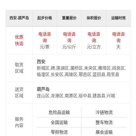
高了物流运输效率。
同时，为了方便广大客户从西安物流到葫芦岛的不同运输
西安-葫芦岛
起步价格
重量报价
体积报价
运输时效
时效和物流成本要求，
港邦
特推出
西安到葫芦岛物流
多种
运输方式，以此来降低从西安到葫芦岛运输的物流成本，
电话咨
电话咨
电话咨
电话咨
优质
提高由西安发货到葫芦岛的物流效率，以便为新老客户提
询
询
询
询
快运
供更加优质完善的一站式从
元/票
元/公斤
西安到葫芦岛
元/立方
门到门物流运输
天
服务！
西安
取货
新城区,碑,莲湖区,灞桥区,未央区,雁塔区,阎良区,
区域
临潼区,长安区,高陵区,鄠邑区,蓝田县,周至县
送货
葫芦岛
区域
连山区,龙港区,南票区,绥中县,建昌县,兴城
危险品运输
冷链物流
服务
全国运输
整车物流
内容
港邦在深圳，珠海，西安，北京，上海，武汉和香港，澳
零担物流
展会运输