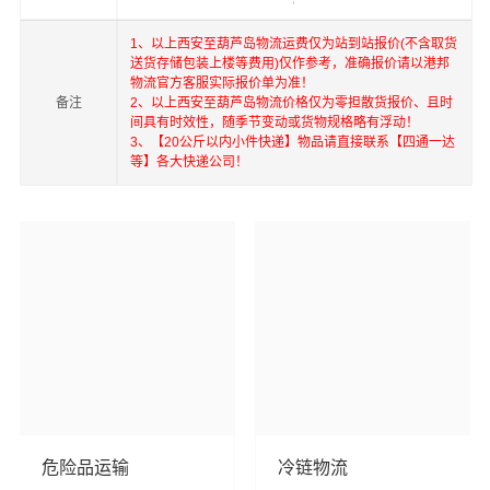
门，台湾等地具有优势的物流网络资源，依靠国内北京，
上海，深圳为转运中心，业务覆盖公路汽车快运，铁路特
1、以上西安至葫芦岛物流运费仅为站到站报价(不含取货
送货存储包装上楼等费用)仅作参考，准确报价请以港邦
快运输，航空货运代理，仓储物流配送，产品物流，项目
物流官方客服实际报价单为准！
物流，进出口货运代理，并提供上门取货，送货到门，货
备注
2、以上西安至葫芦岛物流价格仅为零担散货报价、且时
间具有时效性，随季节变动或货物规格略有浮动！
物打包，门到门运输等物流相关增值服务，同时在行业内
3、【20公斤以内小件快递】物品请直接联系【四通一达
率先开通内地至到香港，澳门，台湾的物流往返运输业
等】各大快递公司！
务，简化了货物进出口操作流程，减少了货物在途时间，
提高了货物流通效率。公司秉承优质服务的核心价值观，
将一如既往地为更多的人和企业提供到更优质的
西安到葫
芦岛物流公司,西安物流到葫芦岛,西安至葫芦岛物流专线
物
流服务。
危险品运输
冷链物流