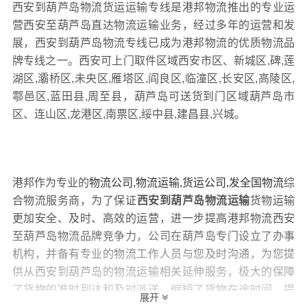
西安到葫芦岛物流货运运输专线是港邦物流推出的专业运
营西安至葫芦岛直达物流运输业务，经过多年的运营和发
展，西安到葫芦岛物流专线已成为港邦物流的优质物流品
牌专线之一。西安可上门取件区域西安市区、新城区,碑,莲
湖区,灞桥区,未央区,雁塔区,阎良区,临潼区,长安区,高陵区,
鄠邑区,蓝田县,周至县，葫芦岛可送货到门区域葫芦岛市
区、连山区,龙港区,南票区,绥中县,建昌县,兴城。
港邦作为专业的
物流公司,物流运输,货运公司,发全国物流
综
合物流服务商，为了保证
西安到葫芦岛物流运输
货物运输
更加安全、及时、高效的运营，进一步提高港邦物流西安
至葫芦岛物流品牌竞争力，公司在葫芦岛专门设立了办事
机构，并备有专业的物流工作人员与您及时沟通，为您提
供从西安到葫芦岛的物流运输相关延伸服务，极大的保障
了货物的准时到达和及时派送，缩短了货物在途时间，提
展开