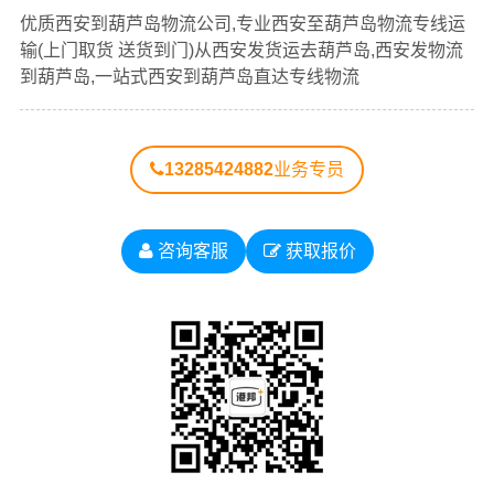
查看详细
查看详细
以下每条运输线路点击可查看详细说明
优质西安到葫芦岛物流公司,专业西安至葫芦岛物流专线运
输(上门取货 送货到门)从西安发货运去葫芦岛,西安发物流
西安到
西安到
西安到
西安到
西安到抚
到葫芦岛,一站式西安到葫芦岛直达专线物流
辽宁物
沈阳物
大连物
鞍山物
顺物流公
流公司
流公司
流公司
流公司
司
13285424882
业务专员
西安到
西安到
西安到
西安到
西安到阜
本溪物
丹东物
锦州物
营口物
新物流公
流公司
流公司
流公司
流公司
司
咨询客服
获取报价
西安到
西安到
西安到
西安到
西安到葫
辽阳物
盘锦物
铁岭物
朝阳物
芦岛物流
流公司
流公司
流公司
流公司
公司