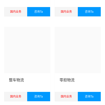
港邦秉承“用心呵护，值得托付”的服务理念，凭借西安至葫
芦岛物流的优质平台，始终致力于为客户提供优质高效的
国内业务
咨询Ta
国内业务
咨询Ta
西安到葫芦岛物流公司,西安物流到葫芦岛,西安至葫芦岛物
查看详细
查看详细
流专线运输服务。
西安到葫芦岛货运专线是港邦的优质品牌服务，我们一直
多年的在为各行各业提供我们的物流服务，也得到了很多
客户的认可和口碑相传，如果您有意向选择我们，我们非
常乐意为您解决物流相关问题。当然，还有很多优秀的
物
流公司
也提供从西安发物流到葫芦岛的运输服务，您也可
以多多咨询，找到合适您的物流服务商。
优质
西安到葫芦岛物流公司
，专业西安至葫芦岛物流专线
整车物流
零担物流
运输（上门取货 送货到门）从西安发货运去葫芦岛、西安
发物流到葫芦岛，一站式
西安到葫芦岛直达专线物流
。
国内业务
咨询Ta
国内业务
咨询Ta