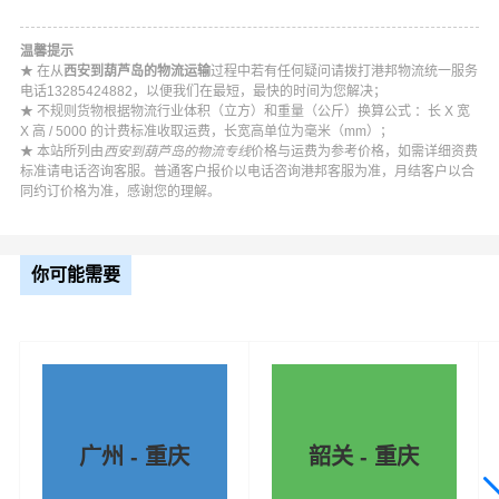
温馨提示
★ 在从
西安到葫芦岛的物流运输
过程中若有任何疑问请拨打港邦物流统一服务
电话13285424882，以便我们在最短，最快的时间为您解决；
★ 不规则货物根据物流行业体积（立方）和重量（公斤）换算公式 ：长 X 宽
X 高 / 5000 的计费标准收取运费，长宽高单位为毫米（mm）；
★ 本站所列由
西安到葫芦岛的物流专线
价格与运费为参考价格，如需详细资费
标准请电话咨询客服。普通客户报价以电话咨询港邦客服为准，月结客户以合
同约订价格为准，感谢您的理解。
你可能需要
广州 - 重庆
韶关 - 重庆