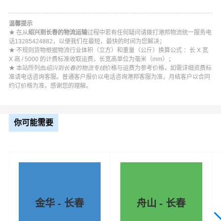
温馨提示
★ 在从
绍兴到长春的物流运输
过程中若有任何疑问请拨打港邦物流统一服务电
话13285424882，以便我们在最短，最快的时间为您解决；
★ 不规则货物根据物流行业体积（立方）和重量（公斤）换算公式 ：长 X 宽
X 高 / 5000 的计费标准收取运费，长宽高单位为毫米（mm）；
★ 本站所列由
绍兴到长春的物流专线
价格与运费为参考价格，如需详细资费标
准请电话咨询客服。普通客户报价以电话咨询港邦客服为准，月结客户以合同
约订价格为准，感谢您的理解。
#
#
#
#
绍兴货运
绍兴物流
长春物流
长春货运
你可能需要
金华 - 长春
舟山 - 长春