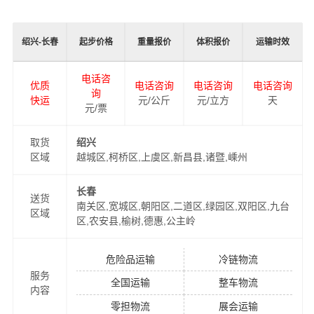
加安全、及时、高效的运营，进一步提高港邦物流绍兴至
长春物流品牌竞争力，公司在长春专门设立了办事机构，
绍兴-长春
起步价格
重量报价
体积报价
运输时效
并备有专业的物流工作人员与您及时沟通，为您提供从绍
兴到长春的物流运输相关延伸服务，极大的保障了货物的
电话咨
优质
电话咨询
电话咨询
电话咨询
准时到达和及时派送，缩短了货物在途时间，提高了物流
询
快运
元/公斤
元/立方
天
运输效率。
元/票
同时，为了方便广大客户从绍兴物流到长春的不同运输时
取货
绍兴
区域
越城区,柯桥区,上虞区,新昌县,诸暨,嵊州
效和物流成本要求，
港邦
特推出
绍兴到长春物流
多种运输
方式，以此来降低从绍兴到长春运输的物流成本，提高由
长春
绍兴发货到长春的物流效率，以便为新老客户提供更加优
送货
南关区,宽城区,朝阳区,二道区,绿园区,双阳区,九台
区域
质完善的一站式从
绍兴到长春
门到门物流运输服务！
区,农安县,榆树,德惠,公主岭
危险品运输
冷链物流
服务
全国运输
整车物流
内容
零担物流
展会运输