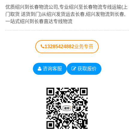
查看详细
查看详细
优质
绍兴到长春物流公司
，专业绍兴至长春物流专线运输
优质绍兴到长春物流公司,专业绍兴至长春物流专线运输(上
（上门取货 送货到门）从绍兴发货运去长春、绍兴发物流
门取货 送货到门)从绍兴发货运去长春,绍兴发物流到长春,
到长春，一站式
绍兴到长春直达专线物流
。
一站式绍兴到长春直达专线物流
以下每条运输线路点击可查看详细说明
13285424882
业务专员
绍兴到
绍兴到
绍兴到
绍兴到
绍兴到
吉林物
长春物
吉林物
四平物
辽源物
咨询客服
获取报价
流公司
流公司
流公司
流公司
流公司
绍兴到
绍兴到
绍兴到
绍兴到
绍兴到
通化物
白山物
松原物
白城物
延边物
流公司
流公司
流公司
流公司
流公司