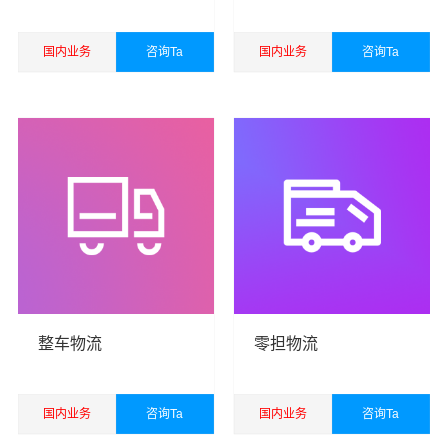
国内业务
咨询Ta
国内业务
咨询Ta
查看详细
查看详细
港邦秉承“用心呵护，值得托付”的服务理念，凭借绍兴至长
春物流的优质平台，始终致力于为客户提供优质高效的绍
兴到长春物流公司,绍兴物流到长春,绍兴至长春物流专线运
输服务。
绍兴到长春货运专线是港邦的优质品牌服务，我们一直多
年的在为各行各业提供我们的物流服务，也得到了很多客
户的认可和口碑相传，如果您有意向选择我们，我们非常
整车物流
零担物流
乐意为您解决物流相关问题。当然，还有很多优秀的
物流
公司
也提供从绍兴发物流到长春的运输服务，您也可以多
多咨询，找到合适您的物流服务商。
国内业务
咨询Ta
国内业务
咨询Ta