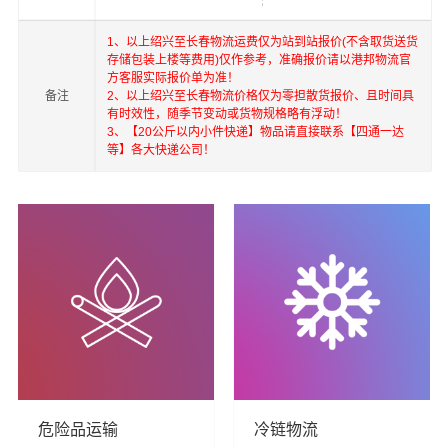
1、以上绍兴至长春物流运费仅为站到站报价(不含取货送货
存储包装上楼等费用)仅作参考，准确报价请以港邦物流官
方客服实际报价单为准！
备注
2、以上绍兴至长春物流价格仅为零担散货报价、且时间具
港邦在深圳，珠海，绍兴，北京，上海，武汉和香港，澳
有时效性，随季节变动或货物规格略有浮动！
3、【20公斤以内小件快递】物品请直接联系【四通一达
门，台湾等地具有优势的物流网络资源，依靠国内北京，
等】各大快递公司！
上海，深圳为转运中心，业务覆盖公路汽车快运，铁路特
快运输，航空货运代理，仓储物流配送，产品物流，项目
物流，进出口货运代理，并提供上门取货，送货到门，货
物打包，门到门运输等物流相关增值服务，同时在行业内
率先开通内地至到香港，澳门，台湾的物流往返运输业
务，简化了货物进出口操作流程，减少了货物在途时间，
提高了货物流通效率。公司秉承优质服务的核心价值观，
将一如既往地为更多的人和企业提供到更优质的
绍兴到长
春物流公司,绍兴物流到长春,绍兴至长春物流专线
物流服
务。
危险品运输
冷链物流