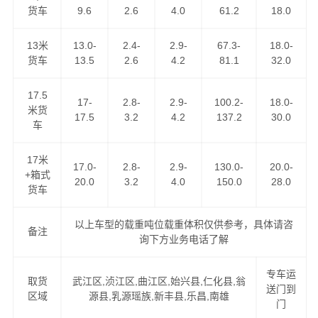
货车
9.6
2.6
4.0
61.2
18.0
13米
13.0-
2.4-
2.9-
67.3-
18.0-
货车
13.5
2.6
4.2
81.1
32.0
我们的路线天天走车，满足客户做到以下优势！
17.5
17-
2.8-
2.9-
100.2-
18.0-
1、低价格、高服务：GPS卫星系统全程跟踪，全程保险，
米货
17.5
3.2
4.2
137.2
30.0
车
全程高速。
17米
2、高速往返，自由车辆运输，各种车型具备配送。
17.0-
2.8-
2.9-
130.0-
20.0-
+箱式
20.0
3.2
4.0
150.0
28.0
货车
3、长期运营合作：汽车配件专业运输与配送。
以上车型的载重吨位载重体积仅供参考，具体请咨
备注
4、同样运价比速度，同样速度比服务。做精品运输，创一
询下方业务电话了解
流服务。
专车运
取货
武江区,浈江区,曲江区,始兴县,仁化县,翁
价格优惠，运货及时，欢迎来电咨询韶关至长春专线，
港
送门到
区域
源县,乳源瑶族,新丰县,乐昌,南雄
门
邦物流公司
将为您全力以赴！