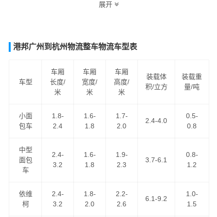
展开
际，最合理，最便捷的韶关至长春货运专线物流解决方
案。让客户轻松享受"足不出户，货到长春"的物流运输服
务。
港邦广州到杭州物流整车物流车型表
韶关到长春货运专线
是港邦物流韶关到吉林省际汽运专线
系列之一，为客户提供
韶关到长春货运专线
服务，公路汽
车厢
车厢
车厢
装载体
装载重
车型
长度/
宽度/
高度/
车运输服务，为客户提供优势的
韶关到长春物流专线
运输
积/立方
量/吨
米
米
米
资源，
韶关到长春货运
为客户提供舒适省心放心的韶关至
长春货运公司服务。
小面
1.8-
1.6-
1.7-
0.5-
2.4-4.0
包车
2.4
1.8
2.0
0.8
中型
2.4-
1.6-
1.9-
0.8-
面包
3.7-6.1
3.2
1.8
2.3
1.2
车
依维
2.4-
1.8-
2.2-
1.0-
6.1-9.2
柯
3.2
2.0
2.6
1.5