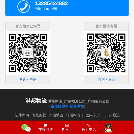
13285424882
咨询 ▪ 下单 ▪ 投诉
官方微信公众号
官方微信客服
查询 ▪ 咨询
咨询 ▪ 下单
港邦物流
港邦物流_广州物流公司_广州货运公司
（
享优质服务 就选港邦
）
法律声明
隐私条款
网站地图
仓储物流
|
国内空运
|
广州物流
在线咨询
E-Mail
拨打电话