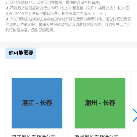
话13285424882，以便我们在最短，最快的时间为您解决；
★ 不规则货物根据物流行业体积（立方）和重量（公斤）换算公式 ：长 X 宽
X 高 / 5000 的计费标准收取运费，长宽高单位为毫米（mm）；
★ 本站所列由
韶关到长春的物流专线
价格与运费为参考价格，如需详细资费标
准请电话咨询客服。普通客户报价以电话咨询港邦客服为准，月结客户以合同
约订价格为准，感谢您的理解。
你可能需要
湛江 - 长春
潮州 - 长春