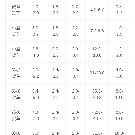
微型
2.0-
1.8-
2.2-
0.8-
港邦物流作为
韶关到长春物流公司
知名企业之一，运营韶
4.2-6.7
货车
2.9
2.0
2.6
1.2
关到长春货运专线近10年，以“安全、快捷、诚信、真诚”为
服务理念，把坚持不懈的物流精神弘扬广大，得到了广大
小型
3.0-
1.8-
2.2-
1.0-
7.2-9.6
客户的认可，现已成为我司品牌专线之一，天天通过零担
货车
3.7
2.0
2.8
1.5
货物资源整合发车前往长春，可上门取货区域：武江区,浈
江区,曲江区,始兴县,仁化县,翁源县,乳源瑶族,新丰县,乐昌,
中型
3.8-
2.0-
2.9-
12.3-
1.5-
货车
4.3
2.6
3.4
19.8
2.0
南雄；
5米2
5.0-
2.4-
2.9-
4.0-
韶关到长春货运公司
为工厂、贸易商、批发商等货主提供
21-28.6
货车
5.2
2.6
3.4
6.0
整车、零担、大件运输、普快特快、搬家搬厂、回程车调
用等全方位的整车物流，零担运输，门到门运输，点到点
6米8
6.4-
2.4-
2.9-
35.3-
8.0-
配送，送货到指定地点。港邦物流是中国人民财产保险公
货车
6.8
2.6
3.4
43.2
10.0
司货运险的签约公司，是广东省物流行业协会理事单位，
您可以放心地把货托付港邦物流！
7米6
7.3-
2.4-
2.9-
42.0-
8.0-
货车
7.6
2.6
3.4
48.7
10.0
9米6
9.0-
2.4-
2.9-
51.8-
10.0-