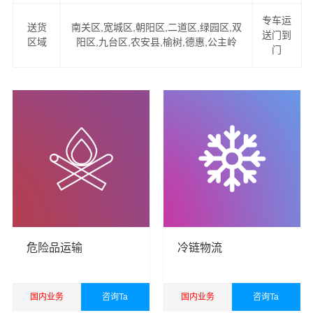
专车运
韶关到长春物流服务项目
送货
南关区,宽城区,朝阳区,二道区,绿园区,双
送门到
区域
阳区,九台区,农安县,榆树,德惠,公主岭
门
1、提供一站式门到门韶关到长春物流服务（上门提货、家
具拆卸、物品包装、送货到您的家中）。
2、易碎物品特殊包装，量身定制木箱：如钢琴、红木家
具、古董、雕塑、艺术品、名贵字画等。
2、可上门看货，现场为客户提供准确报价，并提供运输方
案。
4、公司与中国太平洋财产保险、平安保险长期合作，一旦
货物出险将有专人全程负责处理理赔事宜，免除您的后顾
危险品运输
冷链物流
之忧。
韶关货运公司
成立于2016年，经营范围包括道路货物运
国内业务
咨询Ta
国内业务
咨询Ta
输，国际货物运输代理，仓储服务，装卸服务，搬运服