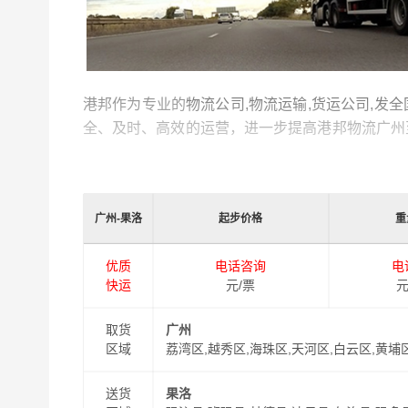
港邦作为专业的
物流公司,物流运输,货运公司,发
全、及时、高效的运营，进一步提高港邦物流广州
的物流工作人员与您及时沟通，为您提供从广州到
送，缩短了货物在途时间，提高了物流运输效率。
广州-果洛
起步价格
重
同时，为了方便广大客户从广州物流到果洛的不同
以此来降低从广州到果洛运输的物流成本，提高由
优质
电话咨询
电
式从
广州到果洛
门到门物流运输服务！
快运
元/票
元
取货
广州
区域
荔湾区,越秀区,海珠区,天河区,白云区,黄埔
送货
果洛