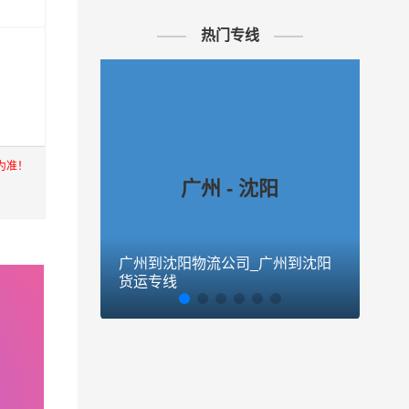
热门专线
为准！
广州 - 沈阳
广州到沈阳物流公司_广州到沈阳
广州
上海，
货运专线
货运
进出口
至到香
公司秉
,广州至