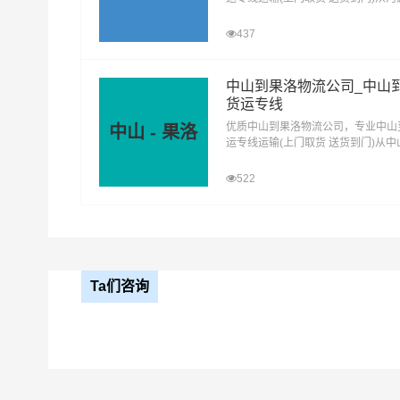
去果洛，河源发物流到果洛，一站式
洛直达物流专线
437
中山到果洛物流公司_中山
货运专线
优质中山到果洛物流公司，专业中山
中山 - 果洛
运专线运输(上门取货 送货到门)从
去果洛，中山发物流到果洛，一站式
洛直达物流专线
522
#
#
广州货运
广州物流
Ta们咨询