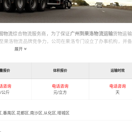
全国物流
综合物流服务商，为了保证
广州到果洛物流运输
货物运输
至果洛物流品牌竞争力，公司在果洛专门设立了办事机构，并备
果洛的物流运输相关延伸服务，极大的保障了货物的准时到达和
展开
量报价
体积报价
运输时效
运输时效和物流成本要求，
港邦
特推出
广州到果洛物流
多种运输
广州发货到果洛的物流效率，以便为新老客户提供更加优质完善
话咨询
电话咨询
电话咨询
/公斤
元/立方
天
区,番禺区,花都区,南沙区,从化区,增城区