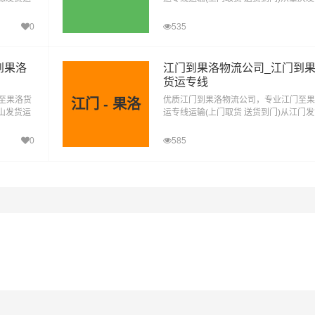
河源到果
去果洛，肇庆发物流到果洛，一站式肇庆
洛直达物流专线
0
535
到果洛
江门到果洛物流公司_江门到
货运专线
至果洛货
优质江门到果洛物流公司，专业江门至果
江门 - 果洛
中山发货运
运专线运输(上门取货 送货到门)从江门
中山到果
去果洛，江门发物流到果洛，一站式江门
洛直达物流专线
0
585
#
#
#
#
海东物流
海东货运
果洛物流
果洛货运