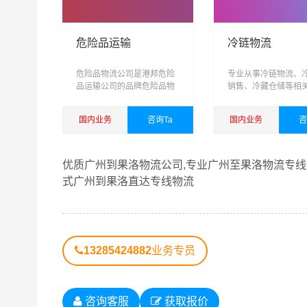
危险品运输
冷链物流
危险品物流公司是港邦危险
专业从事冷链物流、
品运输公司的品牌危险品物
销售、冷藏仓储等相
流运输专线
务，可提供短驳，仓
输，城际配送为一体
国内业务
咨询Ta
国内业务
咨
域、网络化、信息化
化、具有供应链管理
查看详细
查看详细
综合性物流公司
优质广州到果洛物流公司,专业广州至果洛物流专线运
式广州到果洛直达专线物流
港邦秉承“用心呵护，值得托付”的服务理念，凭
果洛物流公司,广州物流到果洛,广州至果洛物流专
13285424882
业务专员
广州到果洛货运专线是港邦的优质品牌服务，我们
可和口碑相传，如果您有意向选择我们，我们非常
广州发物流到果洛的运输服务，您也可以多多咨询
咨询客服
获取报价