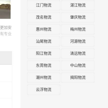
江门物流
湛江物流
茂名物流
肇庆物流
更加安
惠州物流
梅州物流
有专业
及时派
汕尾物流
河源物流
阳江物流
清远物流
方式，
的一站
东莞物流
中山物流
潮州物流
揭阳物流
云浮物流