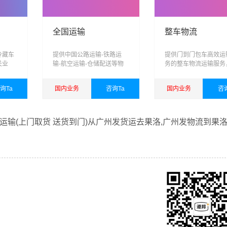
全国运输
整车物流
冷藏车
提供中国公路运输-铁路运
提供门到门包车高效运
关业
输-航空运输-仓储配送等物
务的整车物流运输服务
储，运
流服务
业整车，承载您对港邦
跨区
的信任，为您打造专业
询Ta
国内业务
咨询Ta
国内业务
咨
、智能
车运输方案
能力的
查看详细
查看详细
输(上门取货 送货到门)从广州发货运去果洛,广州发物流到果洛
借广州至果洛物流的优质平台，始终致力于为客户提供优质高效
线运输服务。
一直多年的在为各行各业提供我们的物流服务，也得到了很多客
乐意为您解决物流相关问题。当然，还有很多优秀的
物流公司
也
，找到合适您的物流服务商。