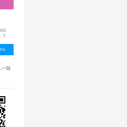
零担物流
展会运输
输服
准时达、限时达、定时达、
展会运输,展览运输,展览
，专
代收货款、保价运输、货物
输,展会物流,展览物流
品质
包装、接送货、仓储代管代
的整
发等增值服务，满足客户的
询Ta
国内业务
咨询Ta
国内业务
咨询
个性化需求
查看详细
查看详细
,一站
的广州到
户的认
提供从