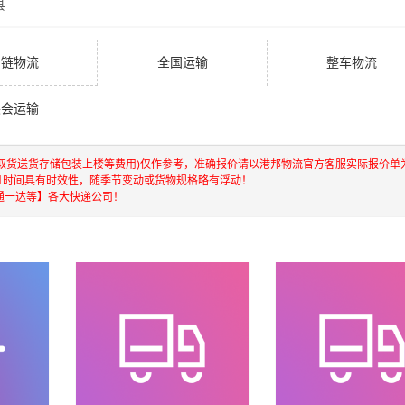
县
冷链物流
全国运输
整车物流
展会运输
含取货送货存储包装上楼等费用)仅作参考，准确报价请以港邦物流官方客服实际报价单
且时间具有时效性，随季节变动或货物规格略有浮动！
通一达等】各大快递公司！
港，澳门，台湾等地具有优势的物流网络资源，依靠国内北京，
快运输，航空货运代理，仓储物流配送，产品物流，项目物流，
，门到门运输等物流相关增值服务，同时在行业内率先开通内地
进出口操作流程，减少了货物在途时间，提高了货物流通效率。
的人和企业提供到更优质的
广州到果洛物流公司,广州物流到果洛