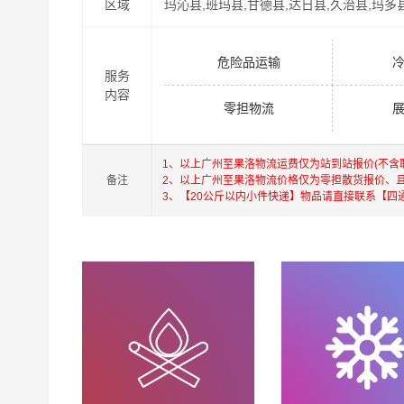
区域
玛沁县,班玛县,甘德县,达日县,久治县,玛多
危险品运输
服务
内容
零担物流
1、以上广州至果洛物流运费仅为站到站报价(不
备注
2、以上广州至果洛物流价格仅为零担散货报价、
3、【20公斤以内小件快递】物品请直接联系【四
港邦在深圳，珠海，广州，北京，上海，武汉和香
深圳为转运中心，业务覆盖公路汽车快运，铁路特
货运代理，并提供上门取货，送货到门，货物打包
港，澳门，台湾的物流往返运输业务，简化了货物
承优质服务的核心价值观，将一如既往地为更多
果洛物流专线
物流服务。