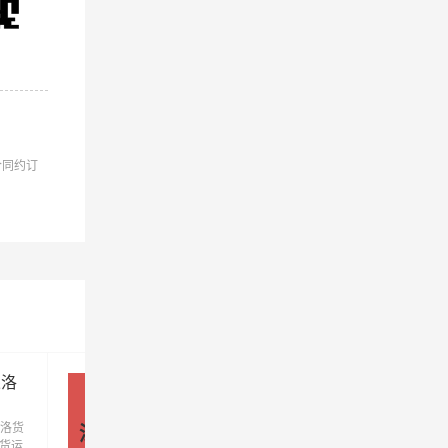
流到果
合同约订
公司
果洛
深圳到果洛物流公司_深圳到果洛
货运专线
洛货
优质深圳到果洛物流公司，专业深圳至果洛
深圳 - 果洛
发货运
运专线运输(上门取货 送货到门)从深圳发货