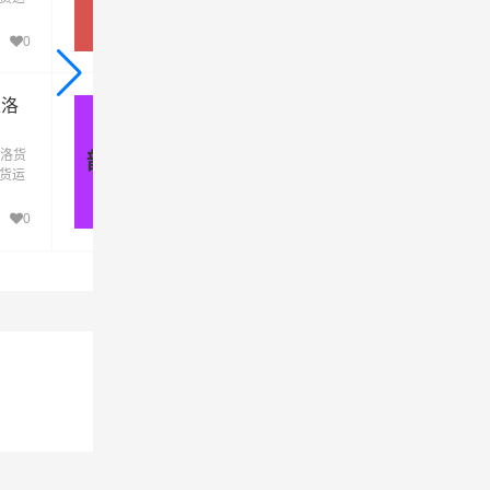
到果
去果洛，深圳发物流到果洛，一站式深圳到
洛直达物流专线
0
844
果洛
韶关到果洛物流公司_韶关到果洛
货运专线
洛货
优质韶关到果洛物流公司，专业韶关至果洛
韶关 - 果洛
发货运
运专线运输(上门取货 送货到门)从韶关发货
到果
去果洛，韶关发物流到果洛，一站式韶关到
洛直达物流专线
+
0
1千