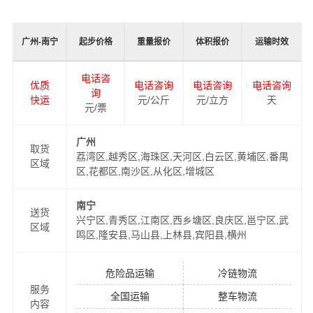
合物流服务商，为了保证
广州到南宁物流运输
货物运输更
加安全、及时、高效的运营，进一步提高港邦物流广州至
广州-南宁
起步价格
重量报价
体积报价
运输时效
南宁物流品牌竞争力，公司在南宁专门设立了办事机构，
并备有专业的物流工作人员与您及时沟通，为您提供从广
电话咨
优质
电话咨询
电话咨询
电话咨询
州到南宁的物流运输相关延伸服务，极大的保障了货物的
询
快运
元/公斤
元/立方
天
准时到达和及时派送，缩短了货物在途时间，提高了物流
元/票
运输效率。
广州
取货
荔湾区,越秀区,海珠区,天河区,白云区,黄埔区,番禺
同时，为了方便广大客户从广州物流到南宁的不同运输时
区域
区,花都区,南沙区,从化区,增城区
效和物流成本要求，
港邦
特推出
广州到南宁物流
多种运输
方式，以此来降低从广州到南宁运输的物流成本，提高由
南宁
送货
广州发货到南宁的物流效率，以便为新老客户提供更加优
兴宁区,青秀区,江南区,西乡塘区,良庆区,邕宁区,武
区域
质完善的一站式从
广州到南宁
门到门物流运输服务！
鸣区,隆安县,马山县,上林县,宾阳县,横州
危险品运输
冷链物流
服务
全国运输
整车物流
内容