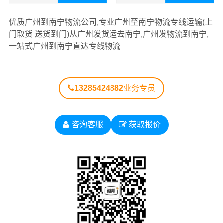
查看详细
查看详细
优质
广州到南宁物流公司
，专业广州至南宁物流专线运输
优质广州到南宁物流公司,专业广州至南宁物流专线运输(上
（上门取货 送货到门）从广州发货运去南宁、广州发物流
门取货 送货到门)从广州发货运去南宁,广州发物流到南宁,
到南宁，一站式
广州到南宁直达专线物流
。
一站式广州到南宁直达专线物流
以下每条运输线路点击可查看详细说明
13285424882
业务专员
广州到
广州到南
广州到
广州到
广州到
广西物
宁物流公
柳州物
桂林物
梧州物
咨询客服
获取报价
流公司
司
流公司
流公司
流公司
广州到
广州到防
广州到
广州到
广州到
北海物
城港物流
钦州物
贵港物
玉林物
流公司
公司
流公司
流公司
流公司
广州到
广州到贺
广州到
广州到
广州到
百色物
州物流公
河池物
来宾物
崇左物
流公司
司
流公司
流公司
流公司