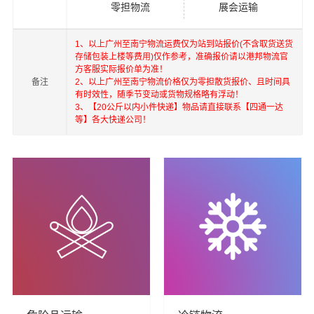
零担物流
展会运输
1、以上广州至南宁物流运费仅为站到站报价(不含取货送货
存储包装上楼等费用)仅作参考，准确报价请以港邦物流官
方客服实际报价单为准！
备注
2、以上广州至南宁物流价格仅为零担散货报价、且时间具
有时效性，随季节变动或货物规格略有浮动！
港邦在深圳，珠海，广州，北京，上海，武汉和香港，澳
3、【20公斤以内小件快递】物品请直接联系【四通一达
门，台湾等地具有优势的物流网络资源，依靠国内北京，
等】各大快递公司！
上海，深圳为转运中心，业务覆盖公路汽车快运，铁路特
快运输，航空货运代理，仓储物流配送，产品物流，项目
物流，进出口货运代理，并提供上门取货，送货到门，货
物打包，门到门运输等物流相关增值服务，同时在行业内
率先开通内地至到香港，澳门，台湾的物流往返运输业
务，简化了货物进出口操作流程，减少了货物在途时间，
提高了货物流通效率。公司秉承优质服务的核心价值观，
将一如既往地为更多的人和企业提供到更优质的
广州到南
宁物流公司,广州物流到南宁,广州至南宁物流专线
物流服
务。