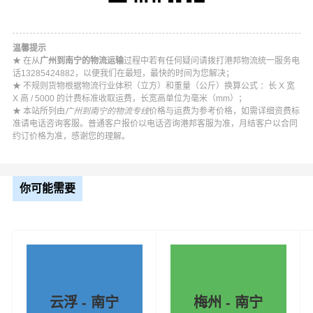
温馨提示
★ 在从
广州到南宁的物流运输
过程中若有任何疑问请拨打港邦物流统一服务电
话13285424882，以便我们在最短，最快的时间为您解决；
★ 不规则货物根据物流行业体积（立方）和重量（公斤）换算公式 ：长 X 宽
X 高 / 5000 的计费标准收取运费，长宽高单位为毫米（mm）；
★ 本站所列由
广州到南宁的物流专线
价格与运费为参考价格，如需详细资费标
准请电话咨询客服。普通客户报价以电话咨询港邦客服为准，月结客户以合同
约订价格为准，感谢您的理解。
你可能需要
#
#
#
#
#
广州货运
广州物流
揭阳物流
揭阳货运
南宁物流
#
南宁货运
云浮 - 南宁
梅州 - 南宁