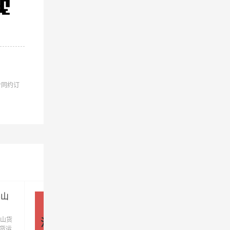
流到佛
合同约订
公司
公司
公司
公司
佛山
江门到佛山物流公司_江门到佛山
货运专线
山货
优质江门到佛山物流公司，专业江门至佛山
江门 - 佛山
发货运
运专线运输(上门取货 送货到门)从江门发货