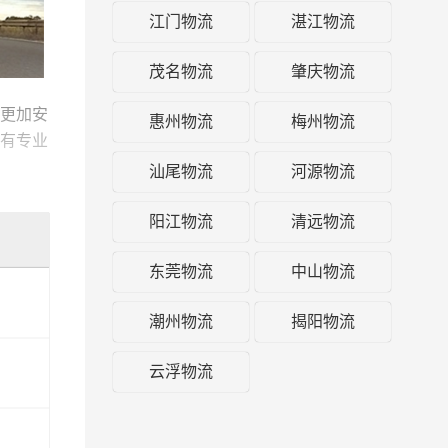
江门物流
湛江物流
茂名物流
肇庆物流
更加安
惠州物流
梅州物流
有专业
及时派
汕尾物流
河源物流
阳江物流
清远物流
方式，
的一站
东莞物流
中山物流
潮州物流
揭阳物流
云浮物流