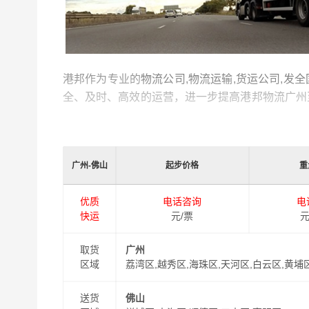
港邦作为专业的
物流公司,物流运输,货运公司,发
全、及时、高效的运营，进一步提高港邦物流广州
的物流工作人员与您及时沟通，为您提供从广州到
送，缩短了货物在途时间，提高了物流运输效率。
广州-佛山
起步价格
重
同时，为了方便广大客户从广州物流到佛山的不同
以此来降低从广州到佛山运输的物流成本，提高由
优质
电话咨询
电
式从
广州到佛山
门到门物流运输服务！
快运
元/票
元
取货
广州
区域
荔湾区,越秀区,海珠区,天河区,白云区,黄埔
送货
佛山