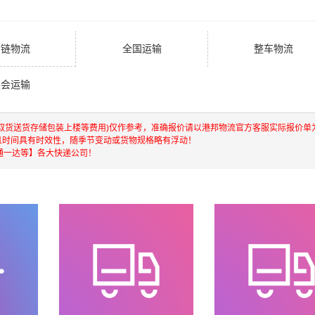
冷链物流
全国运输
整车物流
展会运输
含取货送货存储包装上楼等费用)仅作参考，准确报价请以港邦物流官方客服实际报价单
且时间具有时效性，随季节变动或货物规格略有浮动！
通一达等】各大快递公司！
港，澳门，台湾等地具有优势的物流网络资源，依靠国内北京，
快运输，航空货运代理，仓储物流配送，产品物流，项目物流，
，门到门运输等物流相关增值服务，同时在行业内率先开通内地
进出口操作流程，减少了货物在途时间，提高了货物流通效率。
的人和企业提供到更优质的
广州到佛山物流公司,广州物流到佛山