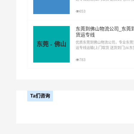
去佛山，河源发物流到佛山，一站式
山直达物流专线
653
东莞到佛山物流公司_东莞
货运专线
优质东莞到佛山物流公司，专业东莞
东莞 - 佛山
运专线运输(上门取货 送货到门)从
去佛山，东莞发物流到佛山，一站式
山直达物流专线
783
Ta们咨询
#
#
广州货运
广州物流