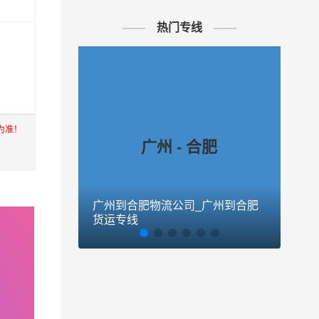
热门专线
为准！
广州 - 合肥
广州到合肥物流公司_广州到合肥
广州
上海，
货运专线
货运
进出口
至到香
公司秉
,广州至