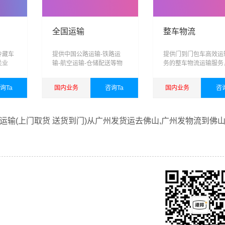
全国运输
整车物流
冷藏车
提供中国公路运输-铁路运
提供门到门包车高效运
关业
输-航空运输-仓储配送等物
务的整车物流运输服务
储，运
流服务
业整车，承载您对港邦
跨区
的信任，为您打造专业
询Ta
国内业务
咨询Ta
国内业务
咨
、智能
车运输方案
能力的
查看详细
查看详细
输(上门取货 送货到门)从广州发货运去佛山,广州发物流到佛山
借广州至佛山物流的优质平台，始终致力于为客户提供优质高效
线运输服务。
一直多年的在为各行各业提供我们的物流服务，也得到了很多客
乐意为您解决物流相关问题。当然，还有很多优秀的
物流公司
也
，找到合适您的物流服务商。