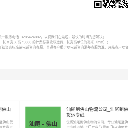
线运输（上门取货 送货到门）从广州发货运去佛山、广州发物
服务电话13285424882，以便我们在最短，最快的时间为您解决；
条运输线路点击可查看详细说明
X 宽 X 高 / 5000 的计费标准收取运费，长宽高单位为毫米（mm）；
详细资费标准请电话咨询客服。普通客户报价以电话咨询港邦客服为准，月结客户以
广州到韶关物流公司
广州到深圳物流公司
广州到珠海物流
广州到江门物流公司
广州到湛江物流公司
广州到茂名物流
广州到梅州物流公司
广州到汕尾物流公司
广州到河源物流
广州到东莞物流公司
广州到中山物流公司
广州到潮州物流
到佛山
汕尾到佛山物流公司_汕尾到
货运专线
至佛山货
优质汕尾到佛山物流公司，专业汕尾至佛
汕尾 - 佛山
河源发货运
运专线运输(上门取货 送货到门)从汕尾