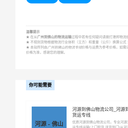
优质
广州到佛山物流公司
，专业广州至佛山物流专
山，一站式
广州到佛山直达专线物流
。
温馨提示
★ 在从
广州到佛山的物流运输
过程中若有任何疑问请拨打港邦物流统一
以下每
★ 不规则货物根据物流行业体积（立方）和重量（公斤）换算公式 ：长 
★ 本站所列由
广州到佛山的物流专线
价格与运费为参考价格，如需
价格为准，感谢您的理解。
广州到广东物流公司
广州到广州物流公司
广州到汕头物流公司
广州到佛山物流公司
广州到肇庆物流公司
广州到惠州物流公司
你可能需要
广州到阳江物流公司
广州到清远物流公司
河源到佛山物流公司_河源
广州到揭阳物流公司
广州到云浮物流公司
货运专线
优质河源到佛山物流公司，专业河源
河源 - 佛山
运专线运输(上门取货 送货到门)从