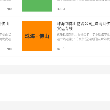
河源到佛
去佛山，汕尾发物流到佛山，一站式汕尾
山直达物流专线
0
834
到佛山
珠海到佛山物流公司_珠海到
货运专线
至佛山货
优质珠海到佛山物流公司，专业珠海至佛
珠海 - 佛山
东莞发货运
运专线运输(上门取货 送货到门)从珠海
东莞到佛
去佛山，珠海发物流到佛山，一站式珠海
山直达物流专线
+
0
1千
#
#
#
#
深圳物流
深圳货运
佛山物流
佛山货运