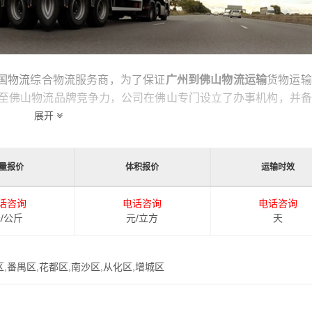
全国物流
综合物流服务商，为了保证
广州到佛山物流运输
货物运输
至佛山物流品牌竞争力，公司在佛山专门设立了办事机构，并备
佛山的物流运输相关延伸服务，极大的保障了货物的准时到达和
展开
量报价
体积报价
运输时效
运输时效和物流成本要求，
港邦
特推出
广州到佛山物流
多种运输
广州发货到佛山的物流效率，以便为新老客户提供更加优质完善
话咨询
电话咨询
电话咨询
/公斤
元/立方
天
区,番禺区,花都区,南沙区,从化区,增城区