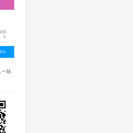
零担物流
展会运输
输服
准时达、限时达、定时达、
展会运输,展览运输,展览
，专
代收货款、保价运输、货物
输,展会物流,展览物流
品质
包装、接送货、仓储代管代
的整
发等增值服务，满足客户的
询Ta
国内业务
咨询Ta
国内业务
咨询
个性化需求
查看详细
查看详细
,一站
的广州到
户的认
提供从