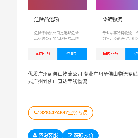
危险品运输
冷链物流
危险品物流公司是港邦危险
专业从事冷链物流、
品运输公司的品牌危险品物
销售、冷藏仓储等相
流运输专线
务，可提供短驳，仓
输，城际配送为一体
国内业务
咨询Ta
国内业务
咨
域、网络化、信息化
化、具有供应链管理
查看详细
查看详细
综合性物流公司
优质广州到佛山物流公司,专业广州至佛山物流专线运
式广州到佛山直达专线物流
港邦秉承“用心呵护，值得托付”的服务理念，凭
佛山物流公司,广州物流到佛山,广州至佛山物流专
13285424882
业务专员
广州到佛山货运专线是港邦的优质品牌服务，我们
可和口碑相传，如果您有意向选择我们，我们非常
广州发物流到佛山的运输服务，您也可以多多咨询
咨询客服
获取报价