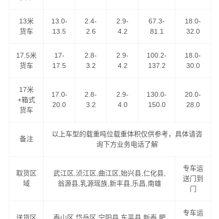
13米
13.0-
2.4-
2.9-
67.3-
18.0-
货车
13.5
2.6
4.2
81.1
32.0
我们的路线天天走车，满足客户做到以下优势！
17.5米
17-
2.8-
2.9-
100.2-
18.0-
1、低价格、高服务：GPS卫星系统全程跟踪，全程保险，
货车
17.5
3.2
4.2
137.2
30.0
全程高速。
17米
17.0-
2.8-
2.9-
130.0-
20.0-
2、高速往返，自由车辆运输，各种车型具备配送。
+箱式
20.0
3.2
4.0
150.0
28.0
货车
3、长期运营合作：汽车配件专业运输与配送。
以上车型的载重吨位载重体积仅供参考，具体请咨
备注
询下方业务电话了解
4、同样运价比速度，同样速度比服务。做精品运输，创一
流服务。
专车运
取货区
武江区,浈江区,曲江区,始兴县,仁化县,
送门到
域
翁源县,乳源瑶族,新丰县,乐昌,南雄
价格优惠，运货及时，欢迎来电咨询韶关至泰安专线，
港
门
邦物流公司
将为您全力以赴！
专车运
送货区
泰山区,岱岳区,宁阳县,东平县,新泰,肥