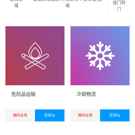
韶关到泰安物流服务项目
送门到
域
城
门
1、提供一站式门到门韶关到泰安物流服务（上门提货、家
具拆卸、物品包装、送货到您的家中）。
2、易碎物品特殊包装，量身定制木箱：如钢琴、红木家
具、古董、雕塑、艺术品、名贵字画等。
2、可上门看货，现场为客户提供准确报价，并提供运输方
案。
4、公司与中国太平洋财产保险、平安保险长期合作，一旦
货物出险将有专人全程负责处理理赔事宜，免除您的后顾
危险品运输
冷链物流
之忧。
韶关货运公司
成立于2016年，经营范围包括道路货物运
国内业务
咨询Ta
国内业务
咨询Ta
输，国际货物运输代理，仓储服务，装卸服务，搬运服
查看详细
查看详细
务，包装服务，企业管理咨询，商务咨询，自有汽车租