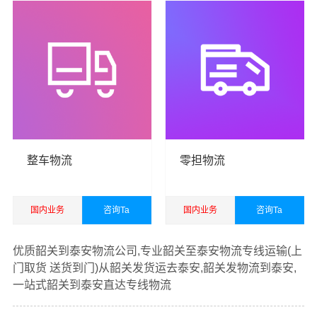
赁，办公文化用品，电子产品，五金交电，日用百货销
售，电子商务，从事货物进口及技术进口业务。
港邦韶关
货运公司
以珠三角，长三角和京津冀等区域为转运中心，
面向国内国际为您提供
韶关到泰安货运专线
，包括国内
公
路汽车运输
、铁路火车运输、航空货运货运以及国际空
运、国际海运代理、电商货运仓储等一站式综合供应链货
运运输服务。
整车物流
零担物流
国内业务
咨询Ta
国内业务
咨询Ta
查看详细
查看详细
优质韶关到泰安物流公司,专业韶关至泰安物流专线运输(上
门取货 送货到门)从韶关发货运去泰安,韶关发物流到泰安,
一站式韶关到泰安直达专线物流
#
#
#
#
韶关货运
韶关物流
泰安物流
泰安货运