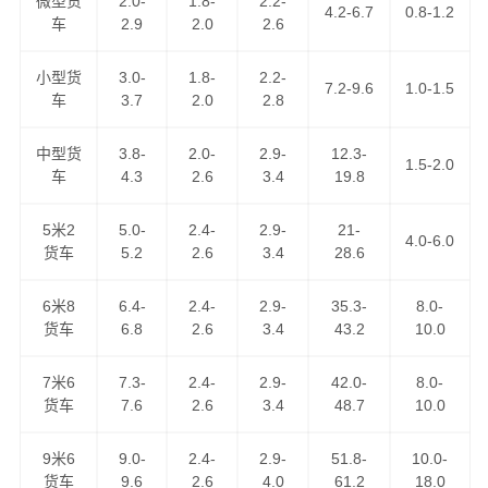
微型货
2.0-
1.8-
2.2-
港邦物流作为
韶关到泰安物流公司
知名企业之一，运营韶
4.2-6.7
0.8-1.2
车
2.9
2.0
2.6
关到泰安货运专线近10年，以“安全、快捷、诚信、真诚”为
服务理念，把坚持不懈的物流精神弘扬广大，得到了广大
小型货
3.0-
1.8-
2.2-
7.2-9.6
1.0-1.5
客户的认可，现已成为我司品牌专线之一，天天通过零担
车
3.7
2.0
2.8
货物资源整合发车前往泰安，可上门取货区域：武江区,浈
江区,曲江区,始兴县,仁化县,翁源县,乳源瑶族,新丰县,乐昌,
中型货
3.8-
2.0-
2.9-
12.3-
1.5-2.0
南雄；
车
4.3
2.6
3.4
19.8
韶关到泰安货运公司
为工厂、贸易商、批发商等货主提供
5米2
5.0-
2.4-
2.9-
21-
4.0-6.0
货车
5.2
2.6
3.4
28.6
整车、零担、大件运输、普快特快、搬家搬厂、回程车调
用等全方位的整车物流，零担运输，门到门运输，点到点
6米8
6.4-
2.4-
2.9-
35.3-
8.0-
配送，送货到指定地点。港邦物流是中国人民财产保险公
货车
6.8
2.6
3.4
43.2
10.0
司货运险的签约公司，是广东省物流行业协会理事单位，
您可以放心地把货托付港邦物流！
7米6
7.3-
2.4-
2.9-
42.0-
8.0-
货车
7.6
2.6
3.4
48.7
10.0
9米6
9.0-
2.4-
2.9-
51.8-
10.0-
货车
9.6
2.6
4.0
61.2
18.0