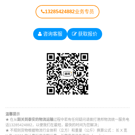
13285424882
业务专员
咨询客服
获取报价
温馨提示
★ 在从
韶关到泰安的物流运输
过程中若有任何疑问请拨打港邦物流统一服务电
话13285424882，以便我们在最短，最快的时间为您解决；
★ 不规则货物根据物流行业体积（立方）和重量（公斤）换算公式 ：长 X 宽