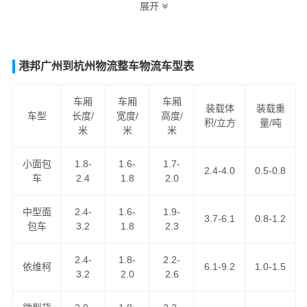
展开
案。让客户轻松享受"足不出户，货到泰安"的物流运输服
务。
韶关到泰安货运专线
是港邦物流韶关到山东省际汽运专线
港邦广州到杭州物流整车物流车型表
系列之一，为客户提供
韶关到泰安货运专线
服务，公路汽
车运输服务，为客户提供优势的
韶关到泰安物流专线
运输
车厢
车厢
车厢
装载体
装载重
车型
长度/
宽度/
高度/
资源，
韶关到泰安货运
为客户提供舒适省心放心的韶关至
积/立方
量/吨
米
米
米
泰安货运公司服务。
小面包
1.8-
1.6-
1.7-
2.4-4.0
0.5-0.8
车
2.4
1.8
2.0
中型面
2.4-
1.6-
1.9-
3.7-6.1
0.8-1.2
包车
3.2
1.8
2.3
2.4-
1.8-
2.2-
依维柯
6.1-9.2
1.0-1.5
3.2
2.0
2.6