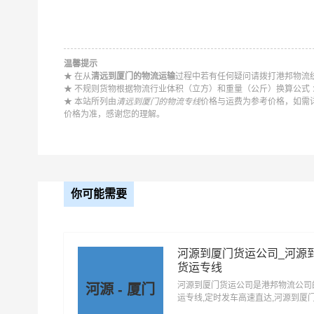
站式综合供应链货运运输服务。
温馨提示
★ 在从
清远到厦门的物流运输
过程中若有任何疑问请拨打港邦物流统一
★ 不规则货物根据物流行业体积（立方）和重量（公斤）换算公式 ：长 
★ 本站所列由
清远到厦门的物流专线
价格与运费为参考价格，如需
价格为准，感谢您的理解。
你可能需要
河源到厦门货运公司_河源
货运专线
河源到厦门货运公司是港邦物流公司
河源 - 厦门
运专线,定时发车高速直达,河源到厦
供零担整车大件仓储配送展会包车等