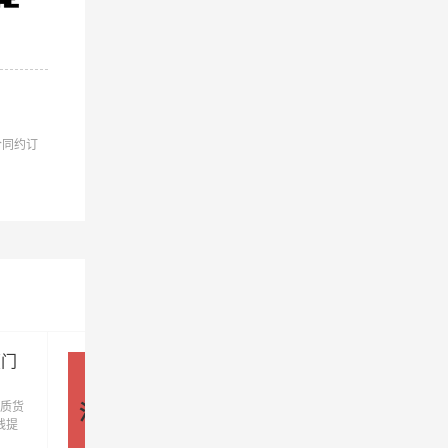
合同约订
厦门
江门到厦门货运公司_江门到厦门
货运专线
质货
江门到厦门货运公司是港邦物流公司的优质
江门 - 厦门
线提
运专线,定时发车高速直达,江门到厦门专线提
运输
供零担整车大件仓储配送展会包车等多种运