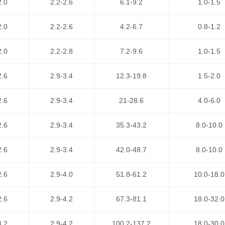
2.0
2.2-2.6
6.1-9.2
1.0-1.5
2.0
2.2-2.6
4.2-6.7
0.8-1.2
2.0
2.2-2.8
7.2-9.6
1.0-1.5
2.6
2.9-3.4
12.3-19.8
1.5-2.0
2.6
2.9-3.4
21-28.6
4.0-6.0
运营清远到厦门货运专线近10年，以“安全、快捷、诚信、真诚
大客户的认可，现已成为我司品牌专线之一，天天通过零担货物
2.6
2.9-3.4
35.3-43.2
8.0-10.0
冈县,阳山县,连山瑶族,连南瑶族,英德,连州；
2.6
2.9-3.4
42.0-48.7
8.0-10.0
主提供整车、零担、大件运输、普快特快、搬家搬厂、回程车调
配送，送货到指定地点。港邦物流是中国人民财产保险公司货运
2.6
2.9-4.0
51.8-61.2
10.0-18.0
放心地把货托付港邦物流！
2.6
2.9-4.2
67.3-81.1
18.0-32.0
3.2
2.9-4.2
100.2-137.2
18.0-30.0