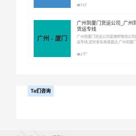
方式，让客户轻松享受"足不出户，
747
#
清远货运
门"的物流运输服务。
广州到厦门货运公司_广州
货运专线
广州到厦门货运公司是港邦物流公司
广州 - 厦门
运专线,定时发车高速直达,广州到厦
供零担整车大件仓储配送展会包车等
方式，让客户轻松享受"足不出户，
+
1千
门"的物流运输服务。
Ta们咨询