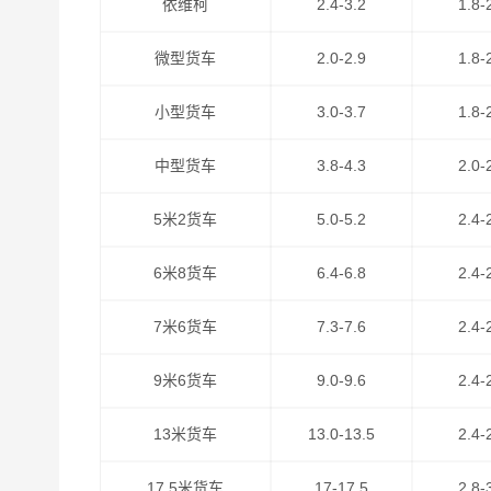
依维柯
2.4-3.2
1.8-
微型货车
2.0-2.9
1.8-
小型货车
3.0-3.7
1.8-
中型货车
3.8-4.3
2.0-
5米2货车
5.0-5.2
2.4-
港邦物流作为
清远到厦门物流公司
知名企业之一，
理念，把坚持不懈的物流精神弘扬广大，得到了广
6米8货车
6.4-6.8
2.4-
合发车前往厦门，可上门取货区域：清城区,清新区,佛
7米6货车
7.3-7.6
2.4-
清远到厦门货运公司
为工厂、贸易商、批发商等货
方位的整车物流，零担运输，门到门运输，点到点
9米6货车
9.0-9.6
2.4-
约公司，是广东省物流行业协会理事单位，您可以
13米货车
13.0-13.5
2.4-
17.5米货车
17-17.5
2.8-