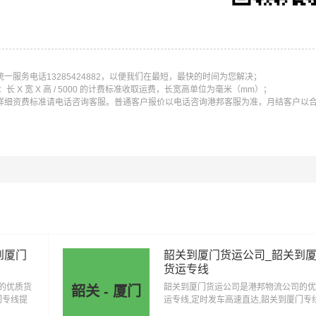
服务电话13285424882，以便我们在最短，最快的时间为您解决；
X 宽 X 高 / 5000 的计费标准收取运费，长宽高单位为毫米（mm）；
详细资费标准请电话咨询客服。普通客户报价以电话咨询港邦客服为准，月结客户以
到厦门
韶关到厦门货运公司_韶关到
货运专线
的优质货
韶关到厦门货运公司是港邦物流公司的优
韶关 - 厦门
门专线提
运专线,定时发车高速直达,韶关到厦门专
多种运输
供零担整车大件仓储配送展会包车等多种