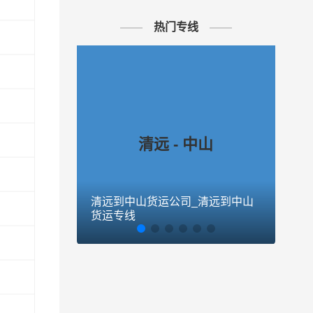
热门专线
清远 - 中山
”为服务
资源整
清远到中山货运公司_清远到中山
清远
货运专线
乌鲁
用等全
险的签