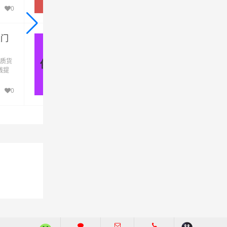
厦
方式，让客户轻松享受"足不出户，货到厦
0
645
门"的物流运输服务。
厦门
佛山到厦门货运公司_佛山到厦门
货运专线
质货
佛山到厦门货运公司是港邦物流公司的优质
佛山 - 厦门
线提
运专线,定时发车高速直达,佛山到厦门专线提
运输
供零担整车大件仓储配送展会包车等多种运
厦
方式，让客户轻松享受"足不出户，货到厦
0
399
门"的物流运输服务。