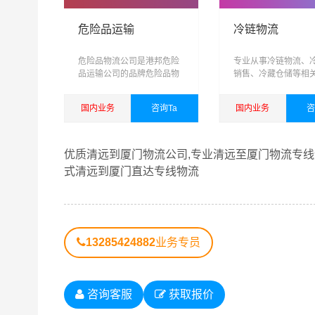
价格优惠，运货及时，欢迎来电咨询清远至厦门专
危险品运输
冷链物流
清远到厦门物流服务项目
危险品物流公司是港邦危险
专业从事冷链物流、
品运输公司的品牌危险品物
销售、冷藏仓储等相
流运输专线
务，可提供短驳，仓
1、提供一站式门到门清远到厦门物流服务（上门
输，城际配送为一体
国内业务
咨询Ta
国内业务
咨
域、网络化、信息化
化、具有供应链管理
2、易碎物品特殊包装，量身定制木箱：如钢琴、
查看详细
查看详细
综合性物流公司
优质清远到厦门物流公司,专业清远至厦门物流专线运
2、可上门看货，现场为客户提供准确报价，并提
式清远到厦门直达专线物流
4、公司与中国太平洋财产保险、平安保险长期
忧。
13285424882
业务专员
清远货运公司
成立于2016年，经营范围包括道
务，企业管理咨询，商务咨询，自有汽车租赁，办
物进口及技术进口业务。
港邦清远货运公司
以珠三
咨询客服
获取报价
厦门货运专线
，包括国内
公路汽车运输
、铁路火车