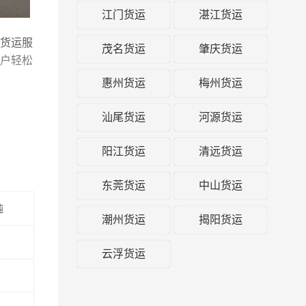
江门货运
湛江货运
货运服
茂名货运
肇庆货运
户轻松
惠州货运
梅州货运
车运输
汕尾货运
河源货运
运公司
阳江货运
清远货运
东莞货运
中山货运
吨
潮州货运
揭阳货运
云浮货运