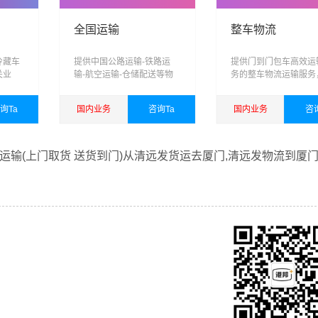
线，
港邦物流公司
将为您全力以赴！
全国运输
整车物流
冷藏车
提供中国公路运输-铁路运
提供门到门包车高效运
关业
输-航空运输-仓储配送等物
务的整车物流运输服务
储，运
流服务
业整车，承载您对港邦
提货、家具拆卸、物品包装、送货到您的家中）。
跨区
的信任，为您打造专业
询Ta
国内业务
咨询Ta
国内业务
咨
、智能
车运输方案
能力的
红木家具、古董、雕塑、艺术品、名贵字画等。
查看详细
查看详细
输(上门取货 送货到门)从清远发货运去厦门,清远发物流到厦门
供运输方案。
合作，一旦货物出险将有专人全程负责处理理赔事宜，免除您的
路货物运输，国际货物运输代理，仓储服务，装卸服务，搬运服务
公文化用品，电子产品，五金交电，日用百货销售，电子商务，
角，长三角和京津冀等区域为转运中心，面向国内国际为您提
运输、航空货运货运以及国际空运、国际海运代理、电商货运仓