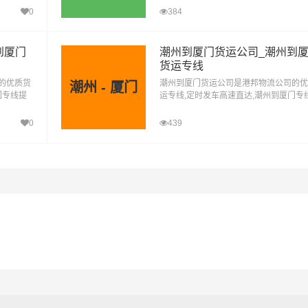
货到厦
方式，让客户轻松享受"足不出户，货到
0
384
#
#
#
清远物流
厦门物流
厦门货运
门"的物流运输服务。
到厦门
潮州到厦门货运公司_潮州到
货运专线
的优质货
潮州到厦门货运公司是港邦物流公司的优
潮州 - 厦门
门专线提
运专线,定时发车高速直达,潮州到厦门专
多种运输
供零担整车大件仓储配送展会包车等多种
货到厦
方式，让客户轻松享受"足不出户，货到
0
439
门"的物流运输服务。