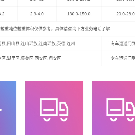
3.2
2.9-4.0
130.0-150.0
20.0-28.0
的载重吨位载重体积仅供参考，具体请咨询下方业务电话了解
冈县,阳山县,连山瑶族,连南瑶族,英德,连州
专车运送门
沧区,湖里区,集美区,同安区,翔安区
专车运送门
程保险，全程高速。
。
输，创一流服务。