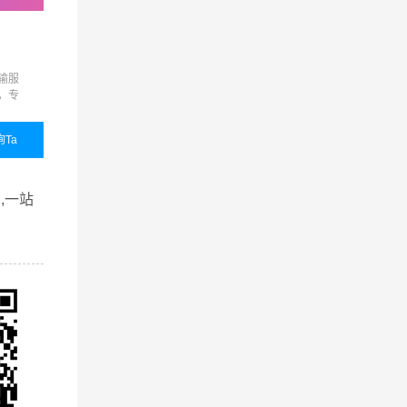
零担物流
展会运输
输服
准时达、限时达、定时达、
展会运输,展览运输,展览
，专
代收货款、保价运输、货物
输,展会物流,展览物流
品质
包装、接送货、仓储代管代
的整
发等增值服务，满足客户的
询Ta
国内业务
咨询Ta
国内业务
咨询
个性化需求
查看详细
查看详细
,一站
后顾之
，包装服
从事货
供
清远到
储等一