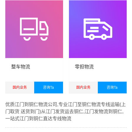
赁，办公文化用品，电子产品，五金交电，日用百货销
售，电子商务，从事货物进口及技术进口业务。
港邦江门
货运公司
以珠三角，长三角和京津冀等区域为转运中心，
面向国内国际为您提供
江门到铜仁货运专线
，包括国内
公
路汽车运输
、铁路火车运输、航空货运货运以及国际空
运、国际海运代理、电商货运仓储等一站式综合供应链货
运运输服务。
整车物流
零担物流
国内业务
咨询Ta
国内业务
咨询Ta
查看详细
查看详细
优质江门到铜仁物流公司,专业江门至铜仁物流专线运输(上
门取货 送货到门)从江门发货运去铜仁,江门发物流到铜仁,
一站式江门到铜仁直达专线物流
#
#
#
#
江门货运
江门物流
铜仁物流
铜仁货运