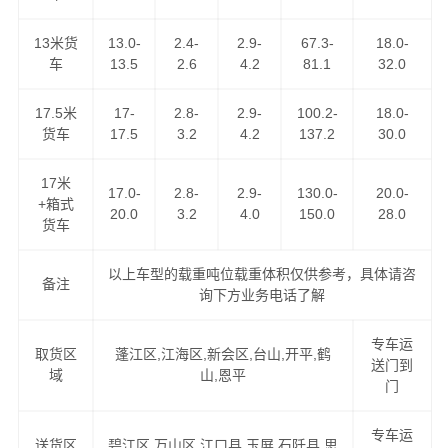
13米货
13.0-
2.4-
2.9-
67.3-
18.0-
车
13.5
2.6
4.2
81.1
32.0
我们的路线天天走车，满足客户做到以下优势！
17.5米
17-
2.8-
2.9-
100.2-
18.0-
1、低价格、高服务：GPS卫星系统全程跟踪，全程保险，
货车
17.5
3.2
4.2
137.2
30.0
全程高速。
17米
17.0-
2.8-
2.9-
130.0-
20.0-
2、高速往返，自由车辆运输，各种车型具备配送。
+箱式
20.0
3.2
4.0
150.0
28.0
货车
3、长期运营合作：汽车配件专业运输与配送。
以上车型的载重吨位载重体积仅供参考，具体请咨
备注
询下方业务电话了解
4、同样运价比速度，同样速度比服务。做精品运输，创一
流服务。
专车运
取货区
蓬江区,江海区,新会区,台山,开平,鹤
送门到
域
山,恩平
价格优惠，运货及时，欢迎来电咨询江门至铜仁专线，
港
门
邦物流公司
将为您全力以赴！
专车运
送货区
碧江区,万山区,江口县,玉屏,石阡县,思