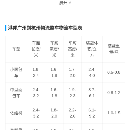
展开
际，最合理，最便捷的江门至铜仁货运专线物流解决方
案。让客户轻松享受"足不出户，货到铜仁"的物流运输服
务。
港邦广州到杭州物流整车物流车型表
江门到铜仁货运专线
是港邦物流江门到贵州省际汽运专线
系列之一，为客户提供
江门到铜仁货运专线
服务，公路汽
车厢
车厢
车厢
装载体
装载重
车型
长度/
宽度/
高度/
积/立
车运输服务，为客户提供优势的
江门到铜仁物流专线
运输
量/吨
米
米
米
方
资源，
江门到铜仁货运
为客户提供舒适省心放心的江门至
铜仁货运公司服务。
小面包
1.8-
1.6-
1.7-
2.4-
0.5-0.8
车
2.4
1.8
2.0
4.0
中型面
2.4-
1.6-
1.9-
3.7-
0.8-1.2
包车
3.2
1.8
2.3
6.1
2.4-
1.8-
2.2-
6.1-
依维柯
1.0-1.5
3.2
2.0
2.6
9.2