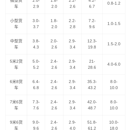
微型货
2.0-
1.8-
2.2-
4.2-
0.8-1.2
车
2.9
2.0
2.6
6.7
港邦物流作为
江门到铜仁物流公司
知名企业之一，运营江
门到铜仁货运专线近10年，以“安全、快捷、诚信、真诚”为
小型货
3.0-
1.8-
2.2-
7.2-
1.0-1.5
服务理念，把坚持不懈的物流精神弘扬广大，得到了广大
车
3.7
2.0
2.8
9.6
客户的认可，现已成为我司品牌专线之一，天天通过零担
货物资源整合发车前往铜仁，可上门取货区域：蓬江区,江
中型货
3.8-
2.0-
2.9-
12.3-
1.5-2.0
海区,新会区,台山,开平,鹤山,恩平；
车
4.3
2.6
3.4
19.8
江门到铜仁货运公司
为工厂、贸易商、批发商等货主提供
5米2货
5.0-
2.4-
2.9-
21-
4.0-6.0
车
5.2
2.6
3.4
28.6
整车、零担、大件运输、普快特快、搬家搬厂、回程车调
用等全方位的整车物流，零担运输，门到门运输，点到点
6米8货
6.4-
2.4-
2.9-
35.3-
8.0-
配送，送货到指定地点。港邦物流是中国人民财产保险公
车
6.8
2.6
3.4
43.2
10.0
司货运险的签约公司，是广东省物流行业协会理事单位，
您可以放心地把货托付港邦物流！
7米6货
7.3-
2.4-
2.9-
42.0-
8.0-
车
7.6
2.6
3.4
48.7
10.0
9米6货
9.0-
2.4-
2.9-
51.8-
10.0-
车
9.6
2.6
4.0
61.2
18.0