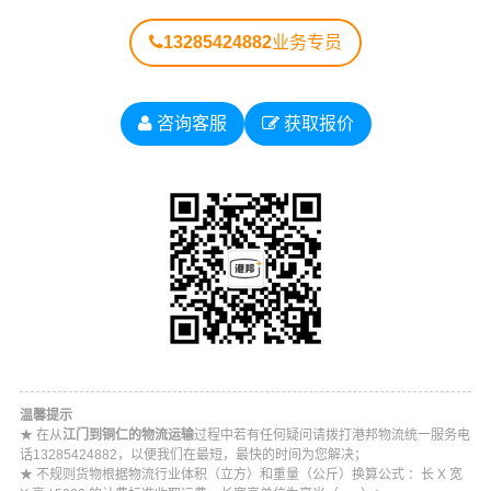
13285424882
业务专员
咨询客服
获取报价
温馨提示
★ 在从
江门到铜仁的物流运输
过程中若有任何疑问请拨打港邦物流统一服务电
话13285424882，以便我们在最短，最快的时间为您解决；
★ 不规则货物根据物流行业体积（立方）和重量（公斤）换算公式 ：长 X 宽