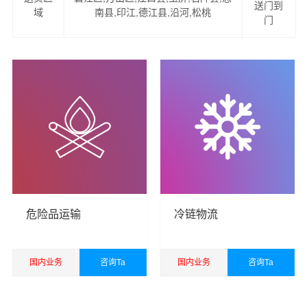
江门到铜仁物流服务项目
送门到
域
南县,印江,德江县,沿河,松桃
门
1、提供一站式门到门江门到铜仁物流服务（上门提货、家
具拆卸、物品包装、送货到您的家中）。
2、易碎物品特殊包装，量身定制木箱：如钢琴、红木家
具、古董、雕塑、艺术品、名贵字画等。
2、可上门看货，现场为客户提供准确报价，并提供运输方
案。
4、公司与中国太平洋财产保险、平安保险长期合作，一旦
货物出险将有专人全程负责处理理赔事宜，免除您的后顾
危险品运输
冷链物流
之忧。
江门货运公司
成立于2016年，经营范围包括道路货物运
国内业务
咨询Ta
国内业务
咨询Ta
输，国际货物运输代理，仓储服务，装卸服务，搬运服
查看详细
查看详细
务，包装服务，企业管理咨询，商务咨询，自有汽车租