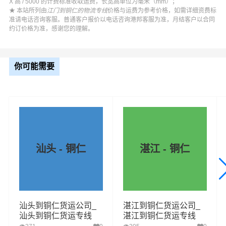
X 高 / 5000 的计费标准收取运费，长宽高单位为毫米（mm）；
★ 本站所列由
江门到铜仁的物流专线
价格与运费为参考价格，如需详细资费标
准请电话咨询客服。普通客户报价以电话咨询港邦客服为准，月结客户以合同
约订价格为准，感谢您的理解。
你可能需要
汕头 - 铜仁
湛江 - 铜仁
汕头到铜仁货运公司_
湛江到铜仁货运公司_
汕头到铜仁货运专线
湛江到铜仁货运专线