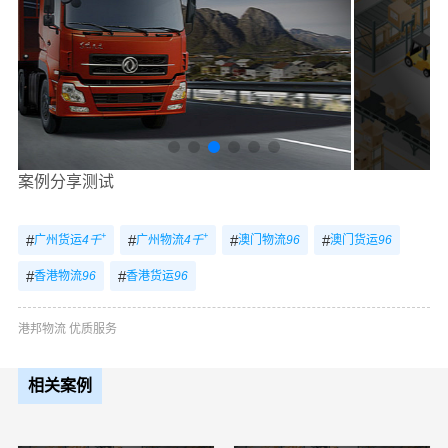
案例分享测试
+
+
#
#
#
#
广州货运
4千
广州物流
4千
澳门物流
96
澳门货运
96
#
#
香港物流
96
香港货运
96
港邦物流 优质服务
相关案例