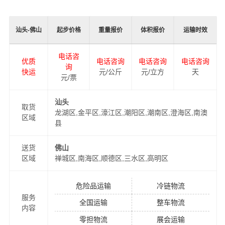
佛山物流品牌竞争力，公司在佛山专门设立了办事机构，
并备有专业的物流工作人员与您及时沟通，为您提供从汕
汕头-佛山
起步价格
重量报价
体积报价
运输时效
头到佛山的物流运输相关延伸服务，极大的保障了货物的
准时到达和及时派送，缩短了货物在途时间，提高了物流
电话咨
优质
电话咨询
电话咨询
电话咨询
运输效率。
询
快运
元/公斤
元/立方
天
元/票
同时，为了方便广大客户从汕头物流到佛山的不同运输时
效和物流成本要求，
万平
特推出
汕头到佛山物流
多种运输
汕头
取货
龙湖区,金平区,濠江区,潮阳区,潮南区,澄海区,南澳
方式，以此来降低从汕头到佛山运输的物流成本，提高由
区域
县
汕头发货到佛山的物流效率，以便为新老客户提供更加优
质完善的一站式从
汕头到佛山
门到门物流运输服务！
送货
佛山
区域
禅城区,南海区,顺德区,三水区,高明区
危险品运输
冷链物流
服务
全国运输
整车物流
内容
零担物流
展会运输