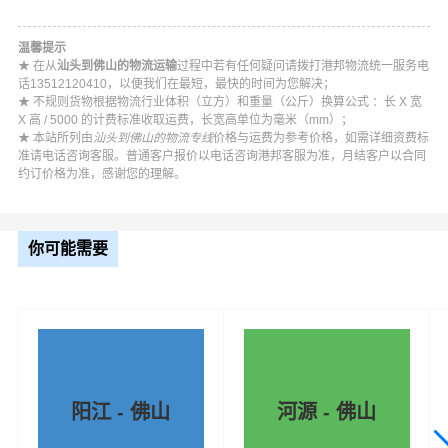
阳江物
清远物
东莞物
中山物
潮州物
流公司
流公司
流公司
流公司
流公司
温馨提示
★ 在从
汕头到佛山的物流运输
过程中若有任何疑问请拨打港邦物流统一服务电
汕头到
汕头到
话13512120410，以便我们在最短，最快的时间为您解决；
揭阳物
云浮物
★ 不规则货物根据物流行业体积（立方）和重量（公斤）换算公式 ：长 X 宽
X 高 / 5000 的计费标准收取运费，长宽高单位为毫米（mm）；
流公司
流公司
★ 本站所列由
汕头到佛山的物流专线
价格与运费为参考价格，如需详细资费标
准请电话咨询客服。普通客户报价以电话咨询港邦客服为准，月结客户以合同
约订价格为准，感谢您的理解。
你可能需要
阳江 - 佛山
河源 - 佛山
#
#
#
#
汕头货运
汕头物流
佛山物流
佛山货运