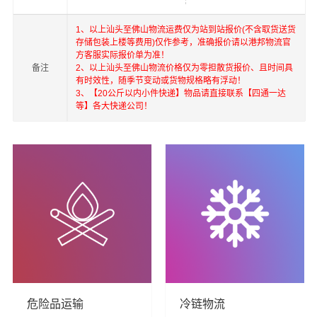
1、以上汕头至佛山物流运费仅为站到站报价(不含取货送货
存储包装上楼等费用)仅作参考，准确报价请以港邦物流官
方客服实际报价单为准！
万平在深圳，珠海，汕头，北京，上海，武汉和香港，澳
备注
2、以上汕头至佛山物流价格仅为零担散货报价、且时间具
门，台湾等地具有优势的物流网络资源，依靠国内北京，
有时效性，随季节变动或货物规格略有浮动！
3、【20公斤以内小件快递】物品请直接联系【四通一达
上海，深圳为转运中心，业务覆盖公路汽车快运，铁路特
等】各大快递公司！
快运输，航空货运代理，仓储物流配送，产品物流，项目
物流，进出口货运代理，并提供上门取货，送货到门，货
物打包，门到门运输等物流相关增值服务，同时在行业内
率先开通内地至到香港，澳门，台湾的物流往返运输业
务，简化了货物进出口操作流程，减少了货物在途时间，
提高了货物流通效率。公司秉承优质服务的核心价值观，
将一如既往地为更多的人和企业提供到更优质的
汕头到佛
山物流公司,汕头物流到佛山,汕头至佛山物流专线
物流服
务。
危险品运输
冷链物流