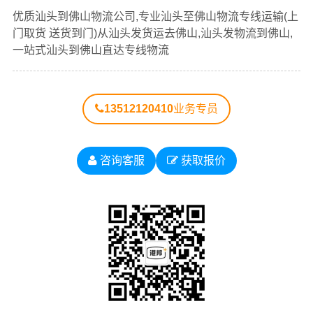
查看详细
查看详细
（上门取货 送货到门）从汕头发货运去佛山、汕头发物流
优质汕头到佛山物流公司,专业汕头至佛山物流专线运输(上
到佛山，一站式
汕头到佛山直达专线物流
。
门取货 送货到门)从汕头发货运去佛山,汕头发物流到佛山,
一站式汕头到佛山直达专线物流
以下每条运输线路点击可查看详细说明
13512120410
业务专员
汕头到
汕头到
汕头到
汕头到
汕头到
广东物
广州物
韶关物
深圳物
珠海物
流公司
流公司
流公司
流公司
流公司
咨询客服
获取报价
汕头到
汕头到
汕头到
汕头到
汕头到
汕头物
佛山物
江门物
湛江物
茂名物
流公司
流公司
流公司
流公司
流公司
汕头到
汕头到
汕头到
汕头到
汕头到
肇庆物
惠州物
梅州物
汕尾物
河源物
流公司
流公司
流公司
流公司
流公司
汕头到
汕头到
汕头到
汕头到
汕头到