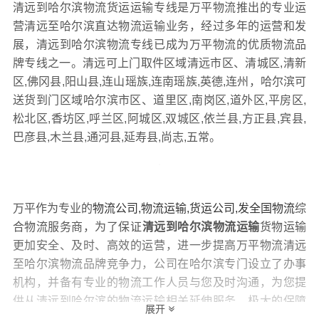
清远到哈尔滨物流货运运输专线是万平物流推出的专业运
营清远至哈尔滨直达物流运输业务，经过多年的运营和发
展，清远到哈尔滨物流专线已成为万平物流的优质物流品
牌专线之一。清远可上门取件区域清远市区、清城区,清新
区,佛冈县,阳山县,连山瑶族,连南瑶族,英德,连州，哈尔滨可
送货到门区域哈尔滨市区、道里区,南岗区,道外区,平房区,
松北区,香坊区,呼兰区,阿城区,双城区,依兰县,方正县,宾县,
巴彦县,木兰县,通河县,延寿县,尚志,五常。
万平作为专业的
物流公司,物流运输,货运公司,发全国物流
综
合物流服务商，为了保证
清远到哈尔滨物流运输
货物运输
更加安全、及时、高效的运营，进一步提高万平物流清远
至哈尔滨物流品牌竞争力，公司在哈尔滨专门设立了办事
机构，并备有专业的物流工作人员与您及时沟通，为您提
供从清远到哈尔滨的物流运输相关延伸服务，极大的保障
展开