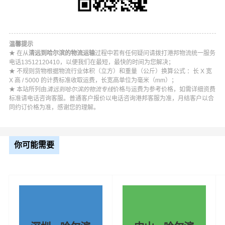
温馨提示
★ 在从
清远到哈尔滨的物流运输
过程中若有任何疑问请拨打港邦物流统一服务
电话13512120410，以便我们在最短，最快的时间为您解决；
★ 不规则货物根据物流行业体积（立方）和重量（公斤）换算公式 ：长 X 宽
X 高 / 5000 的计费标准收取运费，长宽高单位为毫米（mm）；
★ 本站所列由
清远到哈尔滨的物流专线
价格与运费为参考价格，如需详细资费
标准请电话咨询客服。普通客户报价以电话咨询港邦客服为准，月结客户以合
同约订价格为准，感谢您的理解。
你可能需要
#
#
#
#
清远货运
清远物流
哈尔滨物流
哈尔滨货运