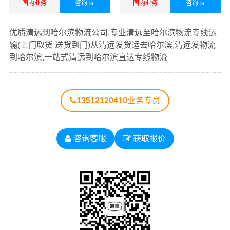
国内业务
咨询Ta
国内业务
咨询Ta
清远到齐
清远到鸡
清远到
黑龙江
哈尔滨
齐哈尔物
西物流公
鹤岗物
物流公
物流公
查看详细
查看详细
流公司
司
流公司
司
司
优质清远到哈尔滨物流公司,专业清远至哈尔滨物流专线运
输(上门取货 送货到门)从清远发货运去哈尔滨,清远发物流
到哈尔滨,一站式清远到哈尔滨直达专线物流
清远到
清远到
清远到
清远到伊
清远到佳
双鸭山
七台河
大庆物
春物流公
木斯物流
物流公
物流公
流公司
司
公司
司
司
13512120410
业务专员
清远到
清远到
清远到绥
清远到大
牡丹江
黑河物
化物流公
兴安岭物
物流公
咨询客服
获取报价
流公司
司
流公司
司