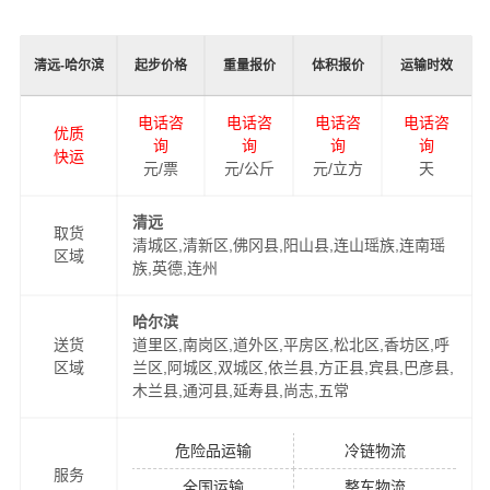
了货物的准时到达和及时派送，缩短了货物在途时间，提
高了物流运输效率。
清远-哈尔滨
起步价格
重量报价
体积报价
运输时效
同时，为了方便广大客户从清远物流到哈尔滨的不同运输
时效和物流成本要求，
万平
特推出
清远到哈尔滨物流
多种
电话咨
电话咨
电话咨
电话咨
优质
运输方式，以此来降低从清远到哈尔滨运输的物流成本，
询
询
询
询
快运
提高由清远发货到哈尔滨的物流效率，以便为新老客户提
元/票
元/公斤
元/立方
天
供更加优质完善的一站式从
清远到哈尔滨
门到门物流运输
清远
服务！
取货
清城区,清新区,佛冈县,阳山县,连山瑶族,连南瑶
区域
族,英德,连州
哈尔滨
万平在深圳，珠海，清远，北京，上海，武汉和香港，澳
送货
道里区,南岗区,道外区,平房区,松北区,香坊区,呼
门，台湾等地具有优势的物流网络资源，依靠国内北京，
区域
兰区,阿城区,双城区,依兰县,方正县,宾县,巴彦县,
木兰县,通河县,延寿县,尚志,五常
上海，深圳为转运中心，业务覆盖公路汽车快运，铁路特
快运输，航空货运代理，仓储物流配送，产品物流，项目
物流，进出口货运代理，并提供上门取货，送货到门，货
危险品运输
冷链物流
服务
物打包，门到门运输等物流相关增值服务，同时在行业内
全国运输
整车物流