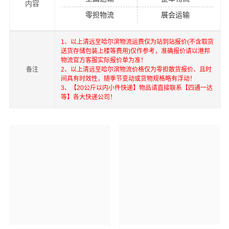
内容
率先开通内地至到香港，澳门，台湾的物流往返运输业
零担物流
展会运输
务，简化了货物进出口操作流程，减少了货物在途时间，
提高了货物流通效率。公司秉承优质服务的核心价值观，
1、以上清远至哈尔滨物流运费仅为站到站报价(不含取货
将一如既往地为更多的人和企业提供到更优质的
清远到哈
送货存储包装上楼等费用)仅作参考，准确报价请以港邦
尔滨物流公司,清远物流到哈尔滨,清远至哈尔滨物流专线
物
物流官方客服实际报价单为准！
备注
2、以上清远至哈尔滨物流价格仅为零担散货报价、且时
流服务。
间具有时效性，随季节变动或货物规格略有浮动！
3、【20公斤以内小件快递】物品请直接联系【四通一达
等】各大快递公司！
万平秉承“用心呵护，值得托付”的服务理念，凭借清远至哈
尔滨物流的优质平台，始终致力于为客户提供优质高效的