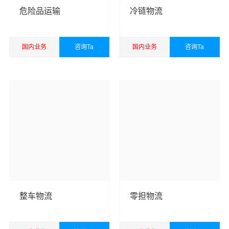
清远到哈尔滨物流公司,清远物流到哈尔滨,清远至哈尔滨物
危险品运输
冷链物流
流专线运输服务。
清远到哈尔滨货运专线是万平的优质品牌服务，我们一直
国内业务
咨询Ta
国内业务
咨询Ta
多年的在为各行各业提供我们的物流服务，也得到了很多
查看详细
查看详细
客户的认可和口碑相传，如果您有意向选择我们，我们非
常乐意为您解决物流相关问题。当然，还有很多优秀的
物
流公司
也提供从清远发物流到哈尔滨的运输服务，您也可
以多多咨询，找到合适您的物流服务商。
优质
清远到哈尔滨物流公司
，专业清远至哈尔滨物流专线
运输（上门取货 送货到门）从清远发货运去哈尔滨、清远
发物流到哈尔滨，一站式
清远到哈尔滨直达专线物流
。
整车物流
零担物流
以下每条运输线路点击可查看详细说明
清远到
清远到