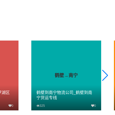
鹤壁→南宁
罗湖区
鹤壁到南宁物流公司_鹤壁到南
宁货运专线
0
325
0