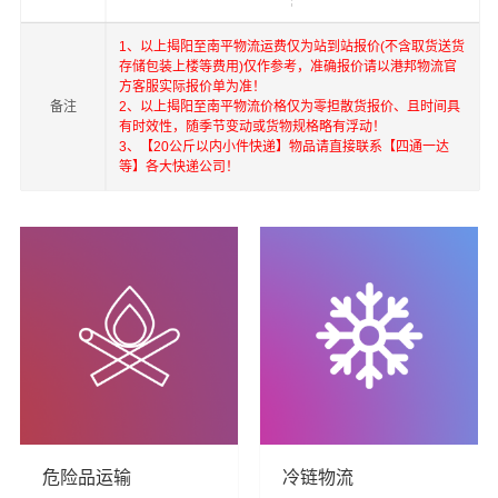
1、以上揭阳至南平物流运费仅为站到站报价(不含取货送货
存储包装上楼等费用)仅作参考，准确报价请以港邦物流官
方客服实际报价单为准！
备注
2、以上揭阳至南平物流价格仅为零担散货报价、且时间具
万平在深圳，珠海，揭阳，北京，上海，武汉和香港，澳
有时效性，随季节变动或货物规格略有浮动！
3、【20公斤以内小件快递】物品请直接联系【四通一达
门，台湾等地具有优势的物流网络资源，依靠国内北京，
等】各大快递公司！
上海，深圳为转运中心，业务覆盖公路汽车快运，铁路特
快运输，航空货运代理，仓储物流配送，产品物流，项目
物流，进出口货运代理，并提供上门取货，送货到门，货
物打包，门到门运输等物流相关增值服务，同时在行业内
率先开通内地至到香港，澳门，台湾的物流往返运输业
务，简化了货物进出口操作流程，减少了货物在途时间，
提高了货物流通效率。公司秉承优质服务的核心价值观，
将一如既往地为更多的人和企业提供到更优质的
揭阳到南
平物流公司,揭阳物流到南平,揭阳至南平物流专线
物流服
务。
危险品运输
冷链物流