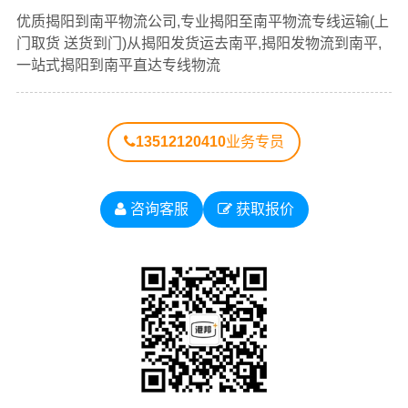
查看详细
查看详细
优质
揭阳到南平物流公司
，专业揭阳至南平物流专线运输
优质揭阳到南平物流公司,专业揭阳至南平物流专线运输(上
（上门取货 送货到门）从揭阳发货运去南平、揭阳发物流
门取货 送货到门)从揭阳发货运去南平,揭阳发物流到南平,
到南平，一站式
揭阳到南平直达专线物流
。
一站式揭阳到南平直达专线物流
以下每条运输线路点击可查看详细说明
13512120410
业务专员
揭阳到
揭阳到
揭阳到
揭阳到
揭阳到
福建物
福州物
厦门物
莆田物
三明物
咨询客服
获取报价
流公司
流公司
流公司
流公司
流公司
揭阳到
揭阳到
揭阳到
揭阳到
揭阳到
泉州物
漳州物
南平物
龙岩物
宁德物
流公司
流公司
流公司
流公司
流公司