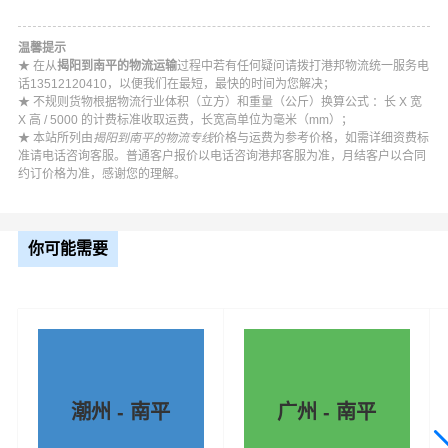
温馨提示
★ 在从
揭阳到南平的物流运输
过程中若有任何疑问请拨打港邦物流统一服务电
话13512120410，以便我们在最短，最快的时间为您解决；
★ 不规则货物根据物流行业体积（立方）和重量（公斤）换算公式 ：长 X 宽
X 高 / 5000 的计费标准收取运费，长宽高单位为毫米（mm）；
★ 本站所列由
揭阳到南平的物流专线
价格与运费为参考价格，如需详细资费标
准请电话咨询客服。普通客户报价以电话咨询港邦客服为准，月结客户以合同
约订价格为准，感谢您的理解。
#
#
#
#
揭阳货运
揭阳物流
南平物流
南平货运
你可能需要
潮州 - 南平
广州 - 南平