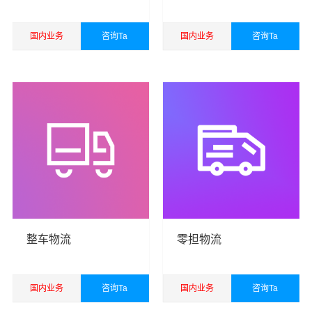
国内业务
咨询Ta
国内业务
咨询Ta
查看详细
查看详细
万平秉承“用心呵护，值得托付”的服务理念，凭借揭阳至南
平物流的优质平台，始终致力于为客户提供优质高效的揭
阳到南平物流公司,揭阳物流到南平,揭阳至南平物流专线运
输服务。
揭阳到南平货运专线是万平的优质品牌服务，我们一直多
年的在为各行各业提供我们的物流服务，也得到了很多客
户的认可和口碑相传，如果您有意向选择我们，我们非常
整车物流
零担物流
乐意为您解决物流相关问题。当然，还有很多优秀的
物流
公司
也提供从揭阳发物流到南平的运输服务，您也可以多
多咨询，找到合适您的物流服务商。
国内业务
咨询Ta
国内业务
咨询Ta