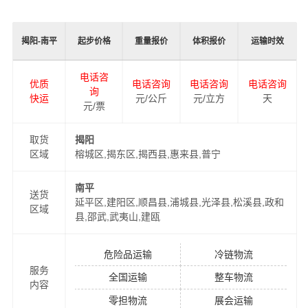
加安全、及时、高效的运营，进一步提高万平物流揭阳至
南平物流品牌竞争力，公司在南平专门设立了办事机构，
揭阳-南平
起步价格
重量报价
体积报价
运输时效
并备有专业的物流工作人员与您及时沟通，为您提供从揭
阳到南平的物流运输相关延伸服务，极大的保障了货物的
电话咨
优质
电话咨询
电话咨询
电话咨询
准时到达和及时派送，缩短了货物在途时间，提高了物流
询
快运
元/公斤
元/立方
天
运输效率。
元/票
同时，为了方便广大客户从揭阳物流到南平的不同运输时
取货
揭阳
区域
榕城区,揭东区,揭西县,惠来县,普宁
效和物流成本要求，
万平
特推出
揭阳到南平物流
多种运输
方式，以此来降低从揭阳到南平运输的物流成本，提高由
南平
揭阳发货到南平的物流效率，以便为新老客户提供更加优
送货
延平区,建阳区,顺昌县,浦城县,光泽县,松溪县,政和
区域
质完善的一站式从
揭阳到南平
门到门物流运输服务！
县,邵武,武夷山,建瓯
危险品运输
冷链物流
服务
全国运输
整车物流
内容
零担物流
展会运输