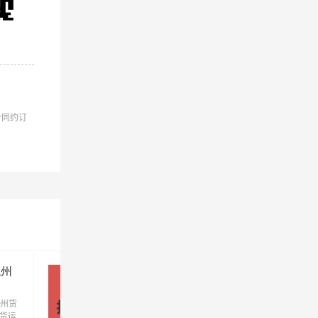
流到杭
合同约订
公司
公司
杭州
揭阳到杭州物流公司_揭阳到杭州
货运专线
州货
优质揭阳到杭州物流公司，专业揭阳至杭州
揭阳 - 杭州
发货运
运专线运输(上门取货 送货到门)从揭阳发货