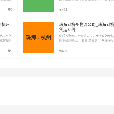
东莞到杭
去杭州，云浮发物流到杭州，一站式云浮
州直达物流专线
0
491
到杭州
珠海到杭州物流公司_珠海到
货运专线
至杭州货
优质珠海到杭州物流公司，专业珠海至杭
珠海 - 杭州
梅州发货运
运专线运输(上门取货 送货到门)从珠海
梅州到杭
去杭州，珠海发物流到杭州，一站式珠海
州直达物流专线
0
607
#
#
#
#
宁波物流
宁波货运
杭州物流
杭州货运