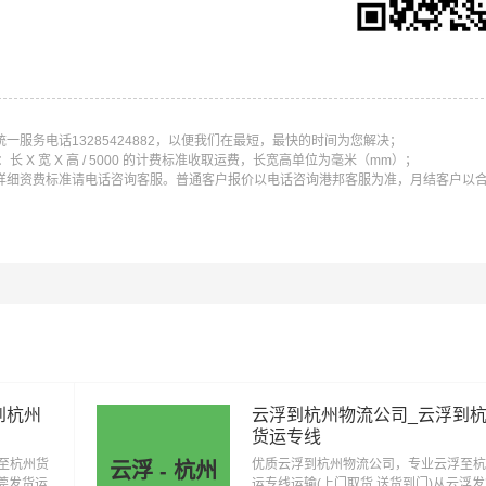
线运输（上门取货 送货到门）从广州发货运去杭州、广州发物
服务电话13285424882，以便我们在最短，最快的时间为您解决；
条运输线路点击可查看详细说明
X 宽 X 高 / 5000 的计费标准收取运费，长宽高单位为毫米（mm）；
详细资费标准请电话咨询客服。普通客户报价以电话咨询港邦客服为准，月结客户以
广州到宁波物流公司
广州到温州物流公司
广州到嘉兴物流
广州到金华物流公司
广州到衢州物流公司
广州到舟山物流
到杭州
云浮到杭州物流公司_云浮到
货运专线
至杭州货
优质云浮到杭州物流公司，专业云浮至杭
云浮 - 杭州
东莞发货运
运专线运输(上门取货 送货到门)从云浮