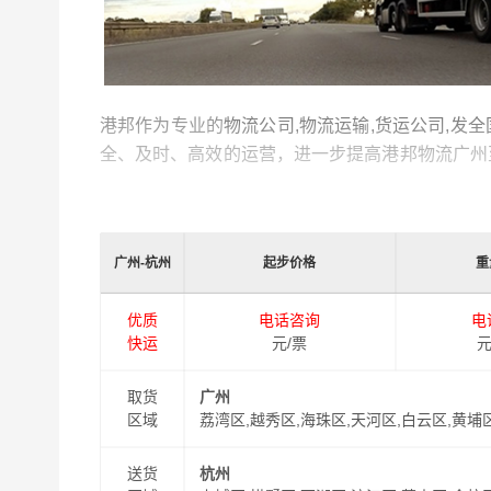
港邦作为专业的
物流公司,物流运输,货运公司,发
全、及时、高效的运营，进一步提高港邦物流广州
的物流工作人员与您及时沟通，为您提供从广州到
送，缩短了货物在途时间，提高了物流运输效率。
广州-杭州
起步价格
重
同时，为了方便广大客户从广州物流到杭州的不同
以此来降低从广州到杭州运输的物流成本，提高由
优质
电话咨询
电
式从
广州到杭州
门到门物流运输服务！
快运
元/票
元
取货
广州
区域
荔湾区,越秀区,海珠区,天河区,白云区,黄埔
送货
杭州