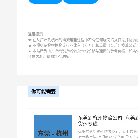
优质
广州到杭州物流公司
，专业广州至杭州物流专
州，一站式
广州到杭州直达专线物流
。
温馨提示
★ 在从
广州到杭州的物流运输
过程中若有任何疑问请拨打港邦物流统一
以下每
★ 不规则货物根据物流行业体积（立方）和重量（公斤）换算公式 ：长 
★ 本站所列由
广州到杭州的物流专线
价格与运费为参考价格，如需
价格为准，感谢您的理解。
广州到浙江物流公司
广州到杭州物流公司
广州到湖州物流公司
广州到绍兴物流公司
广州到台州物流公司
广州到丽水物流公司
你可能需要
东莞到杭州物流公司_东莞
货运专线
优质东莞到杭州物流公司，专业东莞
东莞 - 杭州
运专线运输(上门取货 送货到门)从