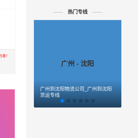
热门专线
为准！
广州 - 沈阳
广州到沈阳物流公司_广州到沈阳
广州
上海，
货运专线
货运
进出口
至到香
公司秉
,广州至