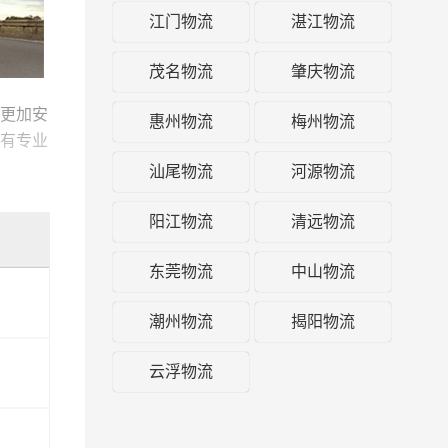
江门物流
湛江物流
茂名物流
肇庆物流
更加安
惠州物流
梅州物流
有专业
及时派
汕尾物流
河源物流
阳江物流
清远物流
方式，
的一站
东莞物流
中山物流
潮州物流
揭阳物流
云浮物流