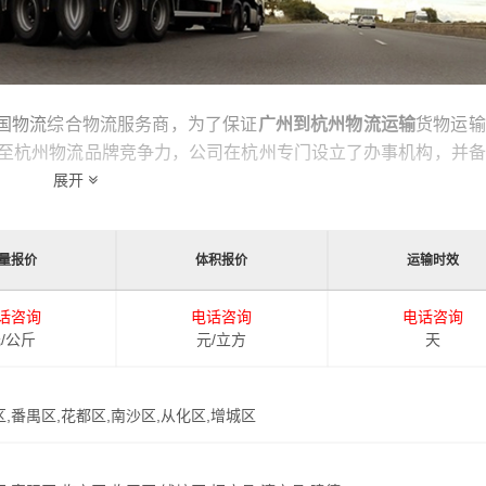
全国物流
综合物流服务商，为了保证
广州到杭州物流运输
货物运输
至杭州物流品牌竞争力，公司在杭州专门设立了办事机构，并备
杭州的物流运输相关延伸服务，极大的保障了货物的准时到达和
展开
量报价
体积报价
运输时效
运输时效和物流成本要求，
港邦
特推出
广州到杭州物流
多种运输
广州发货到杭州的物流效率，以便为新老客户提供更加优质完善
话咨询
电话咨询
电话咨询
/公斤
元/立方
天
区,番禺区,花都区,南沙区,从化区,增城区