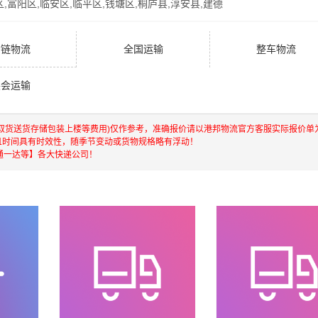
区,富阳区,临安区,临平区,钱塘区,桐庐县,淳安县,建德
冷链物流
全国运输
整车物流
展会运输
含取货送货存储包装上楼等费用)仅作参考，准确报价请以港邦物流官方客服实际报价单
且时间具有时效性，随季节变动或货物规格略有浮动！
通一达等】各大快递公司！
港，澳门，台湾等地具有优势的物流网络资源，依靠国内北京，
快运输，航空货运代理，仓储物流配送，产品物流，项目物流，
，门到门运输等物流相关增值服务，同时在行业内率先开通内地
进出口操作流程，减少了货物在途时间，提高了货物流通效率。
的人和企业提供到更优质的
广州到杭州物流公司,广州物流到杭州