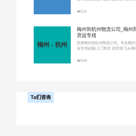
去杭州，东莞发物流到杭州，一站式
州直达物流专线
524
梅州到杭州物流公司_梅州
货运专线
优质梅州到杭州物流公司，专业梅州
梅州 - 杭州
运专线运输(上门取货 送货到门)从
去杭州，梅州发物流到杭州，一站式
州直达物流专线
549
Ta们咨询
#
#
广州货运
广州物流