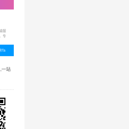
零担物流
展会运输
输服
准时达、限时达、定时达、
展会运输,展览运输,展览
，专
代收货款、保价运输、货物
输,展会物流,展览物流
品质
包装、接送货、仓储代管代
的整
发等增值服务，满足客户的
询Ta
国内业务
咨询Ta
国内业务
咨询
个性化需求
查看详细
查看详细
,一站
的广州到
户的认
提供从