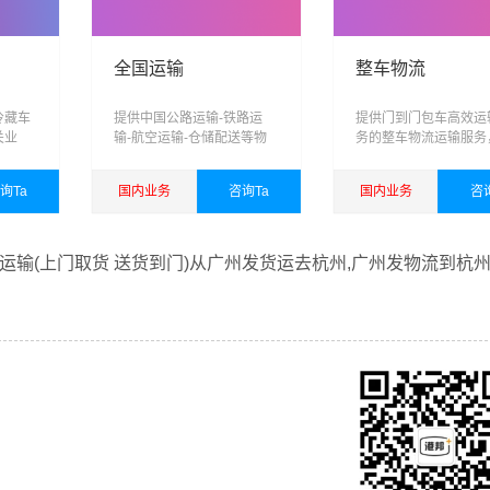
全国运输
整车物流
冷藏车
提供中国公路运输-铁路运
提供门到门包车高效运
关业
输-航空运输-仓储配送等物
务的整车物流运输服务
储，运
流服务
业整车，承载您对港邦
跨区
的信任，为您打造专业
询Ta
国内业务
咨询Ta
国内业务
咨
、智能
车运输方案
能力的
查看详细
查看详细
输(上门取货 送货到门)从广州发货运去杭州,广州发物流到杭州
借广州至杭州物流的优质平台，始终致力于为客户提供优质高效
线运输服务。
一直多年的在为各行各业提供我们的物流服务，也得到了很多客
乐意为您解决物流相关问题。当然，还有很多优秀的
物流公司
也
，找到合适您的物流服务商。