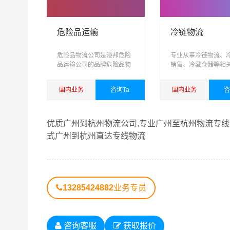
危险品运输
冷链物流
危险品物流公司是港邦危险
专业从事冷链物流、
品运输公司的品牌危险品物
销售、冷藏仓储等相
流运输专线
务，可提供短驳，仓
输，城际配送为一体
国内业务
咨询Ta
国内业务
咨
域、网络化、信息化
化、具有供应链管理
查看详细
查看详细
综合性物流公司
优质广州到杭州物流公司,专业广州至杭州物流专线运
式广州到杭州直达专线物流
港邦秉承“用心呵护，值得托付”的服务理念，凭
杭州物流公司,广州物流到杭州,广州至杭州物流专
13285424882
业务专员
广州到杭州货运专线是港邦的优质品牌服务，我们
可和口碑相传，如果您有意向选择我们，我们非常
广州发物流到杭州的运输服务，您也可以多多咨询
咨询客服
获取报价