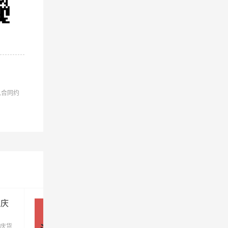
以合同约
重庆
深圳到重庆物流公司_深圳到重庆
货运专线
庆货
优质深圳到重庆物流公司，专业深圳至重庆