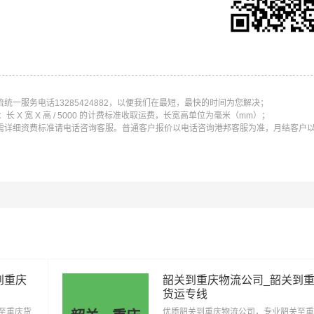
#
#
广州物流
安平县物流
安平县货运
一服务电话13285424882，以便我们在最短，最快的时间为您解决；
X 宽 X 高 / 5000 的计费标准收取运费，长宽高单位为毫米（mm）；
需详细资费标准请电话咨询客服。普通客户报价以电话咨询港邦客服为准，月结客户
到重庆
韶关到重庆物流公司_韶关到
货运专线
至重庆货
优质韶关到重庆物流公司，专业韶关至重