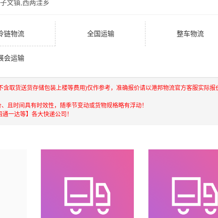
大子文镇,西两洼乡
借广州至安平县物流的优质平台，始终致力于为客户提供优质高
冷链物流
全国运输
整车物流
县物流专线运输服务。
展会运输
们一直多年的在为各行各业提供我们的物流服务，也得到了很多
常乐意为您解决物流相关问题。当然，还有很多优秀的
物流公司
(不含取货送货存储包装上楼等费用)仅作参考，准确报价请以港邦物流官方客服实际报
咨询，找到合适您的物流服务商。
价、且时间具有时效性，随季节变动或货物规格略有浮动！
四通一达等】各大快递公司！
流专线运输（上门取货 送货到门）从广州发货运去安平县、广
条运输线路点击可查看详细说明
广州到唐山物流公司
广州到秦皇岛物流公司
广州到邯郸物