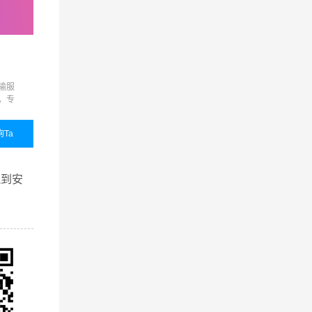
流公司
零担物流
展会运输
输服
准时达、限时达、定时达、
展会运输,展览运输,展览
，专
代收货款、保价运输、货物
输,展会物流,展览物流
品质
包装、接送货、仓储代管代
的整
发等增值服务，满足客户的
询Ta
国内业务
咨询Ta
国内业务
咨询
个性化需求
查看详细
查看详细
流到安