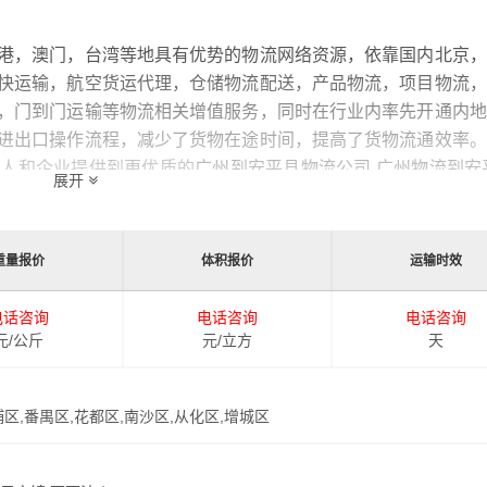
港，澳门，台湾等地具有优势的物流网络资源，依靠国内北京，
快运输，航空货运代理，仓储物流配送，产品物流，项目物流，
，门到门运输等物流相关增值服务，同时在行业内率先开通内地
进出口操作流程，减少了货物在途时间，提高了货物流通效率。
的人和企业提供到更优质的
广州到安平县物流公司,广州物流到安
展开
重量报价
体积报价
运输时效
电话咨询
电话咨询
电话咨询
元/公斤
元/立方
天
埔区,番禺区,花都区,南沙区,从化区,增城区