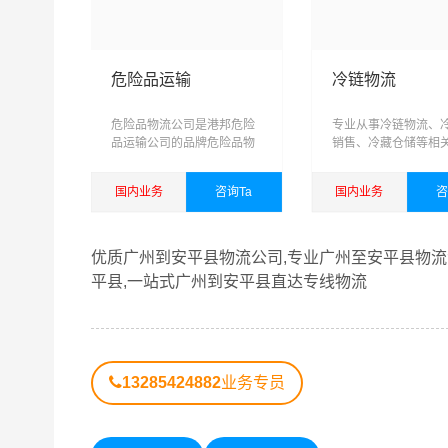
广州到邢台物流公司
广州到保定物流公司
广州到廊坊物流公司
广州到衡水物流公司
危险品运输
冷链物流
危险品物流公司是港邦危险
专业从事冷链物流、
品运输公司的品牌危险品物
销售、冷藏仓储等相
流运输专线
务，可提供短驳，仓
输，城际配送为一体
国内业务
咨询Ta
国内业务
咨
域、网络化、信息化
化、具有供应链管理
查看详细
查看详细
综合性物流公司
优质广州到安平县物流公司,专业广州至安平县物流
平县,一站式广州到安平县直达专线物流
13285424882
业务专员