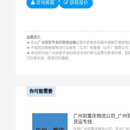
咨询客服
获取报价
#
#
广州货运
温馨提示
★ 在从
广州到安平县的物流运输
过程中若有任何疑问请拨打港邦物流统
★ 不规则货物根据物流行业体积（立方）和重量（公斤）换算公式 ：长 
★ 本站所列由
广州到安平县的物流专线
价格与运费为参考价格，如
订价格为准，感谢您的理解。
你可能需要
广州到重庆物流公司_广州
货运专线
优质广州到重庆物流公司，专业广州