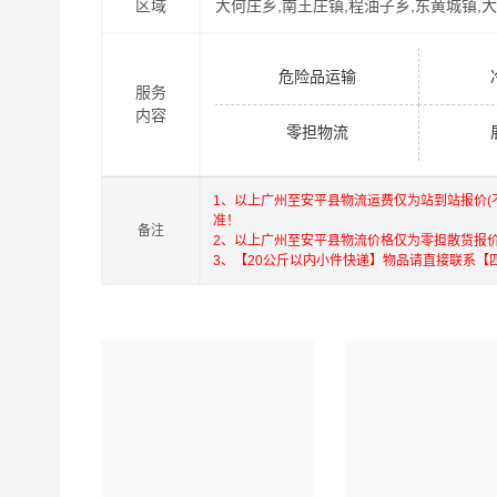
区域
大何庄乡,南王庄镇,程油子乡,东黄城镇,
港邦秉承“用心呵护，值得托付”的服务理念，凭
危险品运输
服务
到安平县物流公司,广州物流到安平县,广州至安平
内容
零担物流
广州到安平县货运专线是港邦的优质品牌服务，我
认可和口碑相传，如果您有意向选择我们，我们非
1、以上广州至安平县物流运费仅为站到站报价
从广州发物流到安平县的运输服务，您也可以多多
准！
备注
2、以上广州至安平县物流价格仅为零担散货报
3、【20公斤以内小件快递】物品请直接联系【
优质
广州到安平县物流公司
，专业广州至安平县物
到安平县，一站式
广州到安平县直达专线物流
。
以下每
广州到河北物流公司
广州到石家庄物流公司