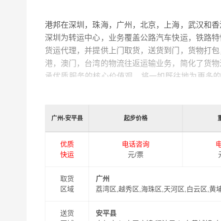
港邦在深圳，珠海，广州，北京，上海，武汉和香
深圳为转运中心，业务覆盖公路汽车快运，铁路特
货运代理，并提供上门取货，送货到门，货物打包
港，澳门，台湾的物流往返运输业务，简化了货物
承优质服务的核心价值观，将一如既往地为更多
州至安平县物流专线
物流服务。
广州-安平县
起步价格
优质
电话咨询
快运
元/票
取货
广州
区域
荔湾区,越秀区,海珠区,天河区,白云区,黄
送货
安平县