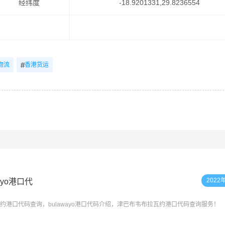
经纬度
-18.9201331,29.8236554
#
物流
香港货运
2022
ayo港口代
拉瓦约港口代码查询，bulawayo港口代码介绍，津巴布韦布拉瓦约港口代码查询服务！