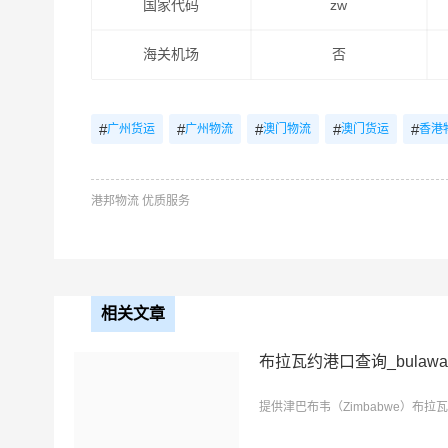
国家代码
zw
海关机场
否
#
#
#
#
#
广州货运
广州物流
澳门物流
澳门货运
香港
港邦物流 优质服务
相关文章
布拉瓦约港口查询_bulaw
提供津巴布韦（Zimbabwe）布